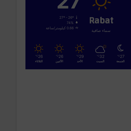
27
Rabat
27º - 26º
74%
0.66 كيلومتر/ساعة
سماء صافية
26
26
29
32
27
℃
℃
℃
℃
℃
الجمعة
السبت
الأحد
الأثنين
الثلاثاء