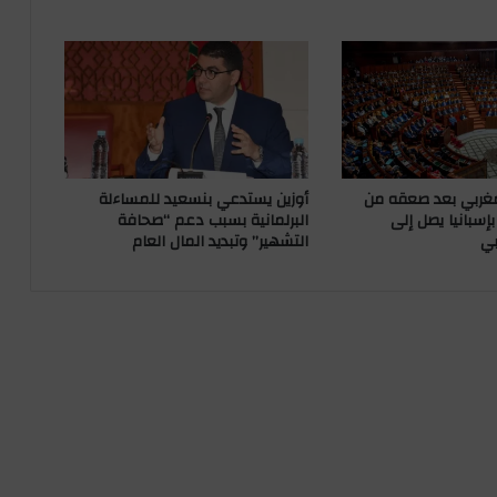
و
ب
"
.
.
.
و
ا
ل
غربي بعد صعقه من
أوزين يستدعي بنسعيد للمساءلة
م
سبانيا يصل إلى
البرلمانية بسبب دعم “صحافة
بي
التشهير” وتبديد المال العام
غ
ا
ر
ب
ة
ي
ن
ت
ظ
ر
و
ن