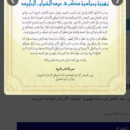
❯
❮
إتبعنا
لينكدإن
بينتيريست
ماسنجر
 متابعة جديدة
لبريدية سيصلك كل جديد
ن على الخبر في بداية ظهورة، اشترك الآن في القائمة البريدية