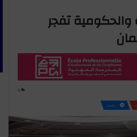
ة والحكومية تفجر
مان
0
ت
ماسنجر