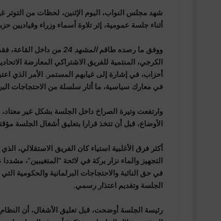
شهد مجلس النواب، اليوم الإثنين، لحظات من التوتر غير
أثناء جلسة عمومية، إثر تلاوة أسماء وزراء وقياديين ح
ووفق ما رصده طاقم
المشهد 24
من داخل القاعة، فقد
الكرجي، المنتمية للفريق الاشتراكي المعارضة الاتحادي
أحزاب، في إشارة إلى غيابهم المستمر. الأمر الذي اعت
في معارك سياسية، ما أثار سلسلة من الاحتجاجات البرل
وارتفعت وتيرة الصراخ داخل الجلسة بشكل غير معتاد، 
الأوضاع، قبل أن تتخذ قرارا بتعليق أشغال الجلسة مؤقت
أكثر فرق الأغلبية استياء كان الفريق الاستقلالي، الذ
التجهيز والماء نزار بركة في لائحة “المتغيبين”، مشددا
في حق النائبة والاحتجاجات البرلمانية والحكومية الت
الجلسة وتقديم اعتذار رسمي.
رئيسة الجلسة أوضحت، قبل تعليق الأشغال، أن النظام 