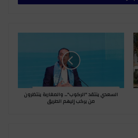
ا
ل
س
ع
د
ي
ي
ن
ت
السعدي ينتقد "الركوب"... والمغاربة ينتظرون
ق
من يركب إليهم الطريق
د
"
ا
ل
ر
ك