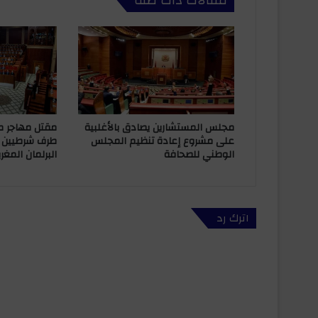
مقالات ذات صلة
.
.
و
ل
ا
م
ح
ط
ة
مقتل مهاجر م
مجلس المستشارين يصادق بالأغلبية
و
طرف شرطيين بإ
على مشروع إعادة تنظيم المجلس
البرلمان المغر
الوطني للصحافة
ا
ح
د
ة
:
اترك رد
أ
ه
ذ
ا
و
ط
ن