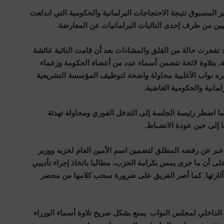
 المسبوق نتيجة الاحتجاجات البرلمانية والحكومية التي اندلعت
زبيين من طرف إحدى النائبات البرلمانيات عن المعارضة.
 تفجرت حالة من القلق والمشادات بعد أن قامت النائبة عائشة
ة، بتلاوة لائحة تتضمن أسماء عدد من أعضاء الحكومة وزعماء
بره نواب الأغلبية محاولة واضحة لتوظيف المؤسسة التشريعية
مانية والحكومية الغاضبة.
ما اضطر رئيسة الجلسة إلى التدخل الفوري ومحاولة تهدئة
ا إلى حين عودة الانضباط.
ي عبر عن رفضه المطلق لتضمين اسم الأمين العام لحزبه ووزير
 على أن ما جرى يمس بكرامة الحزب، مطالبا باتخاذ إجراء تأديبي
ي أثارتها. كما أصر الفريق على ضرورة سحب كلامها من محضر
الداخلي لمجلس النواب يمنع بشكل صريح تلاوة أسماء الوزراء