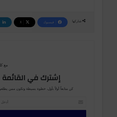
شاركها
فيسبوك
‫X
مع كل
إشترك في القائمة ا
كن متابعاً أولاً بأول، خطوة بسيطة وتكون ممن يطلعو
أ
د
خ
ل