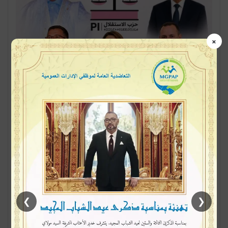
×
سياسة
41
0
قراءة أولية في أعمار مرشحي حزب
الاستقلال: بين حكمة الشيوخ و حماس
الشباب
بقلم / سميرة لشهب مع إعلان حزب الاستقلال عن لائحته الأولية
لمرشحي الانتخابات التشريعية المرتقبة في شتنبر 2026، عاد
النقاش…
أكمل القراءة »
❯
❮
العيون تكسر حاجز البروتوكول أول