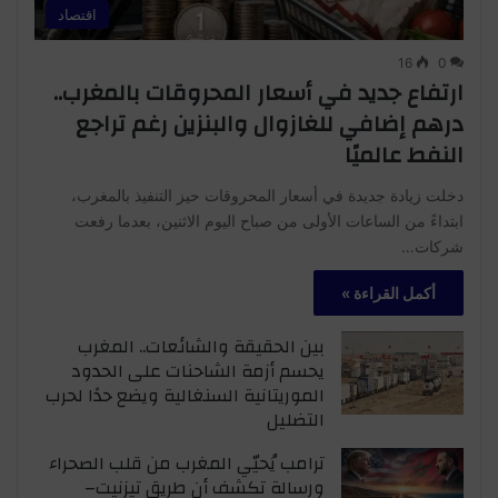
اقتصاد
16
0
ارتفاع جديد في أسعار المحروقات بالمغرب..
درهم إضافي للغازوال والبنزين رغم تراجع
النفط عالميًا
دخلت زيادة جديدة في أسعار المحروقات حيز التنفيذ بالمغرب،
ابتداءً من الساعات الأولى من صباح اليوم الاثنين، بعدما رفعت
شركات…
أكمل القراءة »
بين الحقيقة والشائعات.. المغرب
يحسم أزمة الشاحنات على الحدود
الموريتانية السنغالية ويضع حدًا لحرب
التضليل
ترامب يُحيّي المغرب من قلب الصحراء
ورسالة تكشف أن طريق تيزنيت–