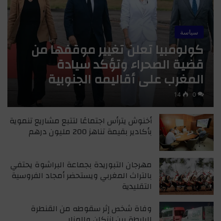
سياسة
كولومبيا تعلن تغيير موقفها من
قضية الصحراء وتؤكد سيادة
المغرب على أقاليمه الجنوبية
14
0
أخنوش يترأس اجتماعًا لتتبع مشاريع تنموية
بأكادير بقيمة تناهز 200 مليون درهم
مهرجان التبوريدة بجماعة البراشوة يحتفي
بالتراث المغربي ويستحضر أمجاد الفروسية
التقليدية
وفاة شخص إثر سقوطه من القنطرة
الرابطة بين إنزكان والمزار