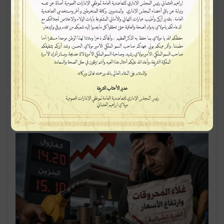
سفير أمريكي يزور المدينة والاعتراف
بسيادة المغرب دشّن مرحلة جديدة من
الشراكة
مشروع طرقي استراتيجي بكلفة 27.5
مليون درهم لتعزيز التنمية بجماعة
إشمرارن
السابقة
التالية
اقتصاد
الكل
اقتصاد
الصفحة
الصفحة