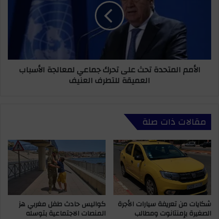
غ
م
ض
م
ب
ا
س
ل
ا
م
ئ
ت
الأمم المتحدة تحث على تحرك جماعي لمعالجة الأسباب
ق
ح
العميقة للتطرف العنيف
ي
د
س
ة
ي
ت
ا
ح
مقالات ذات صلة
ر
ث
ا
ع
ت
ل
ا
ى
ل
ت
أ
ح
ج
ر
ر
ك
ة
كواليس حادث طفل مغربي هز
شكايات من تعريفة سيارات الأجرة
ج
المنصات الاجتماعية بتوسله
الصغيرة بإمنتانوت ومطالب
ب
م