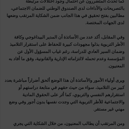
كما تحدث المتضررون عن احتمال وجود اختلالات مرتبطة
بالتصريحات والأداءات لدى الصندوق الوطني للضمان الاجتماعي،
مطالبين بفتح تحقيق في هذا الجانب ضمن الشكاية المرتقب وضعها
لدى الجهات المختصة.
وفي المقابل، أكد عدد من الأساتذة أن المدير البيداغوجي وكافة
الأطر التربوية بذلوا مجهودات كبيرة للحفاظ على استقرار التلاميذ
وضمان السير العادي للدراسة، رغم غياب المسؤول الأول عن
المؤسسة وعدم تحمله لالتزاماته الإدارية والقانونية، وفق ما أفاد به
المعنيون.
ويرى أولياء الأمور والأساتذة أن هذا الوضع ألحق أضراراً مباشرة بعدد
كبير من التلاميذ، سواء من حيث حقهم في متابعة دراستهم أو
استقرارهم النفسي والتربوي، كما أثر على الحقوق المادية
والاجتماعية للأطر التربوية التي وجدت نفسها بدون أجور وفي وضع
مهني غير مستقر.
ومن المرتقب أن يطالب المعنيون، من خلال الشكاية التي يجري