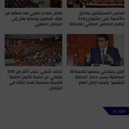
م
ب
غ
مجلس المستشارين يصادق
مقتل مهاجر مغربي بعد صعقه من
ع
بالأغلبية على مشروع إعادة
طرف شرطيين بإسبانيا يصل إلى
ر
ر
تنظيم المجلس الوطني للصحافة
البرلمان المغربي
ب
ض
و
ه
ف
و
ر
ل
ن
و
س
غ
ا
ر
ل
ا
أوزين يستدعي بنسعيد للمساءلة
تحالف شبابي: غياب أكثر من 200
م
م
البرلمانية بسبب دعم “صحافة
برلماني عن جلسة قانون المالية
ح
ي
التشهير” وتبديد المال العام
فضيحة سياسية تهدد الثقة في
ا
ل
البرلمان
ر
ع
ب
ب
ة
د
ا
ا
اترك رد
ل
ل
ج
ح
ر
ل