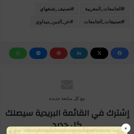
الجامعات_المغربية
تصنيف_شنغهاي
تصنيفات_الجامعات
عز_الدين_ميداوي
مع كل متابعة جديدة
إشترك في القائمة البريدية سيصلك
كل جديد
×