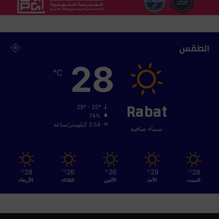
الطقس
28
℃
Rabat
28º - 25º
74%
3.54 كيلومتر/ساعة
سماء صافية
28
26
26
29
28
℃
℃
℃
℃
℃
السبت
الأحد
الأثنين
الثلاثاء
الأربعاء