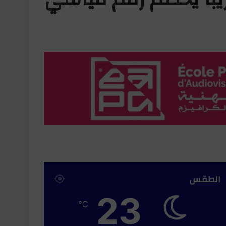
الطقس
23
℃