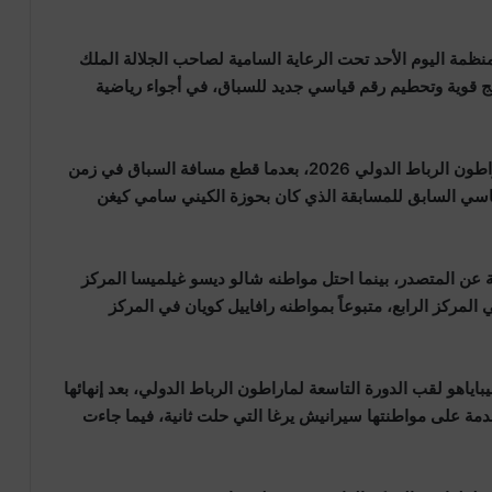
ظمة اليوم الأحد تحت الرعاية السامية لصاحب الجلالة الملك
ائج قوية وتحطيم رقم قياسي جديد للسباق، في أجواء رياضية
وتمكن العداء الإثيوبي بوكي ديريبا من التتويج بلقب ماراطون الرباط الدولي 2026، بعدما قطع مسافة السباق في زمن
ة، محطماً الرقم القياسي السابق للمسابقة الذي كان بحوزة الكيني سامي كيغن
مركز الثاني للإثيوبي تولشا تيفيرا بفارق 34 ثانية عن المتصدر، بينما احتل مواطنه شالو ديسو غيلميسا المركز
ر ساوي في المركز الرابع، متبوعاً بمواطنه رافاييل كويان في المركز
باياهو لقب الدورة التاسعة لماراطون الرباط الدولي، بعد إنهائها
لغ ساعتين و25 دقيقة و03 ثوانٍ، متقدمة على مواطنتها سيرانيش يرغا التي حلت ثانية، فيما جاءت