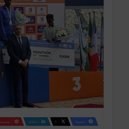
فيسبوك
‫X
لينكدإن
بينتيريس