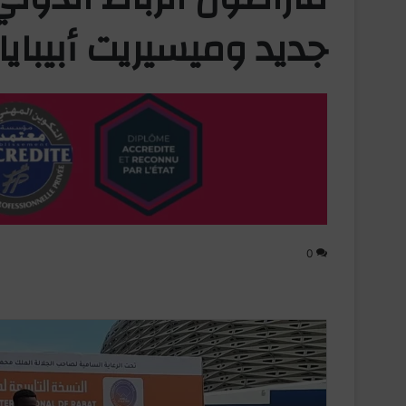
جديد وميسيريت أبيباي
0