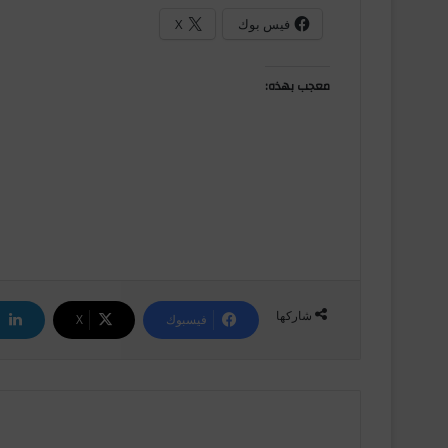
فيس بوك
X
معجب بهذه:
شاركها
فيسبوك
‫X