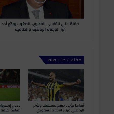
ل
ت
ي
ر
ا
و
ل
ن
وفاة علي الفاسي الفهري.. المغرب يودّع أحد
ف
ي
أبرز الوجوه الرياضية والطاقية
ا
س
ي
ا
ل
ف
مقالات ذات صلة
ه
ر
ي
.
.
ا
ل
م
غ
أمرابط يؤجل حسم مستقبله ويؤخر
ناديان إنجليزي
ر
الرد على عرض الاتحاد السعودي
تمهيدًا لضمه 