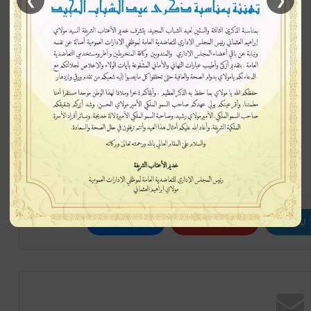
❯
❮
إتبعنا
لينكدإن
بينتيريست
ماسنجر