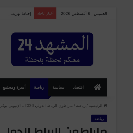
الخميس , 6 أغسطس 2026
أخبار عاجلة
إحباط تهريب 350 كيلوغرامًا من الشيرا بميناء طنجة المتوسط وتوقيف سائق شاحنة للنقل الدولي
الرئسية
اقتصاد
سياسة
رياضة
أسرة ومجتمع
الرئيسية
/
رياضة
/
ماراطون الرباط الدولي 2026.. الإثيوبي بوكي ديريبا يحطم رقم قياسي جديد وميسيريت أبيباياهو تتوج بلقب السيدات
رياضة