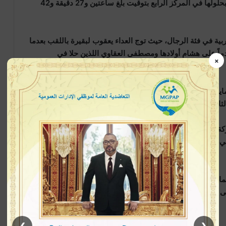
وسجلت العداءة المغربية كوثر فركوسي حضوراً مميزاً بحلولها في المركز الرابع بتوقيت بلغ ساعتين و27 دقيقة و42
 في فئة الرجال، حيث توج العداء يعقوب لبقيرة باللقب بعدما
من ساعة و01 دقيقة و32 ثانية، متقدماً على هشام أولادها ومصطفى العقاوي اللذين حلا في
×
وفي نصف ماراطون السيدات، تمكنت الكينية إيرين كيمايس من الفوز باللقب بعد تسجيلها زمناً قدره ساعة و08 دقائق
وعرفت الدورة التاسعة لماراطون الرباط الدولي مشاركة عدائين من فئة “Gold Label”، إلى جانب أسماء بارزة حققت
ضي، ما ساهم في رفع مستوى المنافسة وإضفاء طابع عالمي
لحماسية التي طبعت مختلف السباقات، مؤكدين أن ماراطون
ى الساحة الدولية.