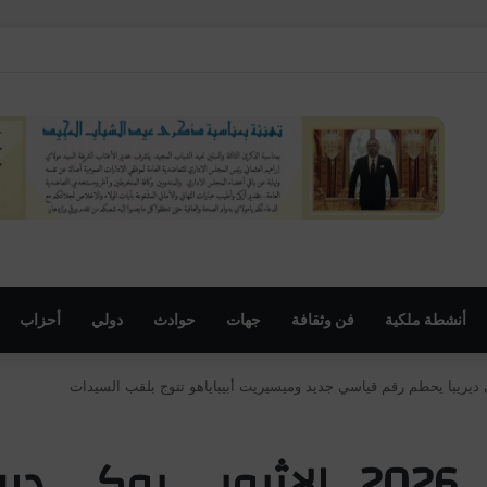
أنشطة ملكية
فن وثقافة
جهات
حوادث
دولي
أحزاب
ماراطون الرباط الدولي 2026.. ال