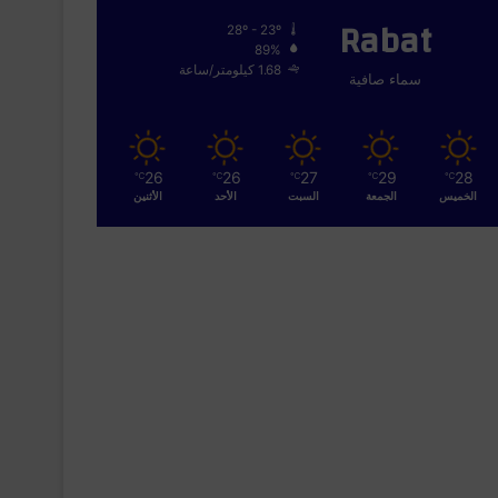
Rabat
28º - 23º
89%
1.68 كيلومتر/ساعة
سماء صافية
26
26
27
29
28
℃
℃
℃
℃
℃
الخميس
الجمعة
السبت
الأحد
الأثنين