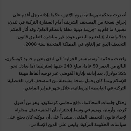
أصدرت محكمة بريطانية، يوم الإثنين، حكما بإدانة رجل أقدم على
إحراق نسخة من المصحف الشريف أمام السفارة التركية في لندن،
معتبرة ما قام به “جريمة دينية مخلة بالنظام العام”. وقد أثار الحكم
جدلا واسعا، إذ اعتبره البعض عودة غير مباشرة لتطبيق قانون
التجديف الذي تم إلغاؤه في المملكة المتحدة سنة 2008.
وقضت محكمة “وستمنستر الجزئية” في لندن بتغريم حميد كوسكون،
البالغ من العمر 50 عاما، مبلغ 240 جنيها إسترلينيا (ما يعادل نحو
325 دولارا)، بعد إدانته بإثارة الفوضى عبر توجيه ألفاظ مهينة
للإسلام بينما كان يحمل نسخة مشتعلة من المصحف قرب القنصلية
التركية في العاصمة البريطانية، خلال شهر فبراير الماضي.
وخلال جلسات المحاكمة، دافع محامي كوسكون، وهو من أصول
كردية وأرمنية ويقيم في وسط إنجلترا، بأن القضية تمثل محاولة
لإحياء قانون التجديف الملغى، مشدداً على أن موكله كان يحتج على
سياسات الحكومة التركية، وليس على الدين الإسلامي.