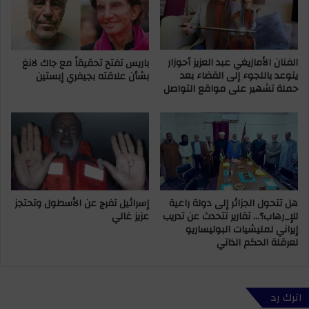
ة
ل
و
ي
ن
ظ
ا
ه
ط
الفنان الأمازيغي عبد العزيز أحوزار
باريس تفتح تحقيقاً مع جاك لانغ
ر
يتوعد باللجوء إلى القضاء بعد
بشأن علاقته بجيفري إبستين
ق
ف
حملة تشهير على مواقع التواصل
ا
ي
ل
ف
ق
ي
ص
د
ر
ي
ا
و
ل
ي
م
ه
هل تتحول الجزائر إلى دولة راعية
إسرائيل تفرج عن الأسطول وتحتجز
ل
د
للإ_رهاب؟… تقارير تتحدث عن تدريب
عزيز غالي
ك
د
إيراني لمليشيات البوليساريو
ي
ب
لعرقلة الحكم الذاتي
ع
س
ن
ل
9
ا
1
ح
اترك رد
ع
أ