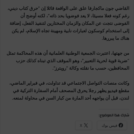
القاضي جون ماكجارفا علق على الواقعة قائلا إن “حرق كتاب ديني،
رغم كونه فعلا مسيئا، لا يعد فوضويا بحد ذاته”، لكنه أوضح أن
الفوضى نتجت عن المكان والزمان المختارين لتنفيذ الفعل، إضافة
إلى استخدام كوسكون لعبارات نابية ومهينة تجاه الإسلام، لم يكن
هناك ما يبررها.
من جهتها، اعتبرت الجمعية الوطنية العلمانية أن هذه المحاكمة تمثل
“ضربة قوية لحرية التعبير”، وهو الموقف الذي تبناه كذلك حزب
المحافظين، حسب ما نقلته وكالة “رويترز”.
وكانت منصات التواصل الاجتماعي قد تداولت، في فبراير الماضي،
مقطع فيديو يظهر رجلا يحرق المصحف أمام السفارة التركية في
لندن، قبل أن يواجهه أحد المارة من كبار السن في محاولة لمنعه.
شارك هذا الموضوع:
فيس بوك
X