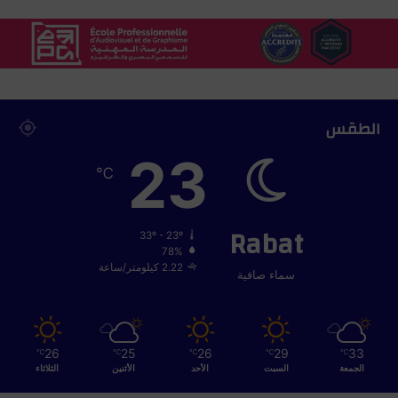
الطقس
23
℃
Rabat
33º - 23º
78%
2.22 كيلومتر/ساعة
سماء صافية
26
25
26
29
33
℃
℃
℃
℃
℃
الجمعة
السبت
الأحد
الأثنين
الثلاثاء