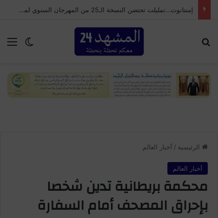
إمنتانوت…تمليلت تحتضن النسخة الـ25 من المهرجان السنوي لموظفي الجماعة
بحث عن
الق
الوضع ا
الرئيسية
/
أخبار العالم
أخبار العالم
محكمة بريطانية تدين شخصا
بإحراق المصحف أمام السفارة