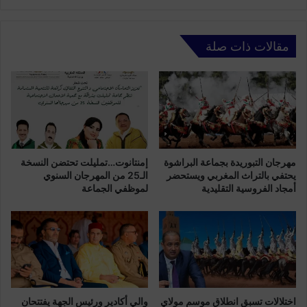
ي
ا
ا
ء
ل
.
ج
مقالات ذات صلة
.
د
ا
ي
ل
د
أ
ت
م
ح
ن
ت
ي
ا
ك
ل
مهرجان التبوريدة بجماعة البراشوة
إمنتانوت…تمليلت تحتضن النسخة
ش
م
يحتفي بالتراث المغربي ويستحضر
الـ25 من المهرجان السنوي
ف
أمجاد الفروسية التقليدية
لموظفي الجماعة
ج
ا
ه
ل
ر
ح
:
ق
م
ي
ن
ق
ه
ة
و
اختلالات تسبق انطلاق موسم مولاي
والي أكادير ورئيس الجهة يفتتحان
م