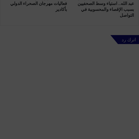
عبد الله.. استياء وسط الصحفيين
فعاليات مهرجان الصحراء الدولي
ح
بسبب الإقصاء والمحسوبية في
بأكادير
م
التواصل
د
و
ه
ب
اترك رد
ي
ا
ل
ذ
ي
ف
ضّ
ل
ت
ه
ج
ا
م
ع
ة