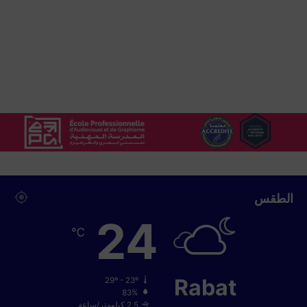
ل
ق
ج
ع
ع
ل
ى
أ
ش
ه
ر
م
د
ر
الطقس
ب
24
ي
℃
ا
ل
ع
ا
Rabat
29º - 23º
ل
83%
2.5 كيلومتر/ساعة