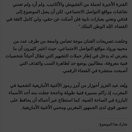
الفترة الأخيرة لحملة من التشويش والأكاذيب. ولم أرد ولم تعنني
نقاشات مواقع التواصل الاجتماعي، لكن أن يصل الموضوع إلى
قذفي ونعتي بعبارات نابية فلن أسكت عن حقي، ولي كامل الثقة في
القضاء. الله الوطن الملك.”
وخلفت تصريحات الفنان موجة تضامن واسعة من طرف عدد من
محبيه ورواد مواقع التواصل الاجتماعي، حيث اعتبر كثيرون أن ما
يتعرض له يدخل في إطار حملات التشهير التي تطال أحياناً شخصيات
فنية معروفة، مطالبين بوضع حد لظاهرة السب والقذف التي
أصبحت منتشرة في الفضاء الرقمي.
ويُعد عبد العزيز أحوزار من أبرز رموز الأغنية الأمازيغية الشعبية في
المغرب، إذ راكم مسيرة فنية طويلة وناجحة جعلت منه أحد الأسماء
البارزة في الساحة الفنية، كما استطاع عبر أعماله أن يحافظ على
حضور قوي لدى الجمهور المغربي ومحبي الأغنية الأمازيغية.
شارك هذا الموضوع: