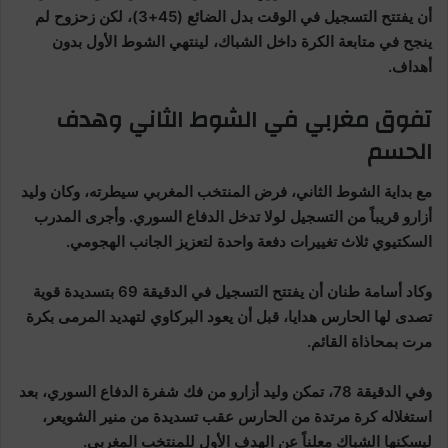
أن يفتتح التسجيل في الوقت بدل الضائع (45+3)، لكن زحزوح لم
ينجح في متابعة الكرة داخل الشباك، لينتهي الشوط الأول بدون
أهداف.
تفوق مغربي في الشوط الثاني وهدف
الحسم
مع بداية الشوط الثاني، فرض المنتخب المغربي سيطرته، وكان وليد
أزارو قريباً من التسجيل لولا تدخل الدفاع السوري. وأجرى المدرب
السكتيوي ثلاث تغييرات دفعة واحدة لتعزيز الجانب الهجومي.
وكاد أسامة طنان أن يفتتح التسجيل في الدقيقة 69 بتسديدة قوية
تصدى لها الحارس هدايا، قبل أن يعود البركاوي لتهديد المرمى بكرة
مرت بمحاذاة القائم.
وفي الدقيقة 78، تمكن وليد أزارو من فك شفرة الدفاع السوري، بعد
استغلاله كرة مرتدة من الحارس عقب تسديدة من منير الشويعر،
ليسكنها الشباك معلناً عن الهدف الأول للمنتخب المغربي.