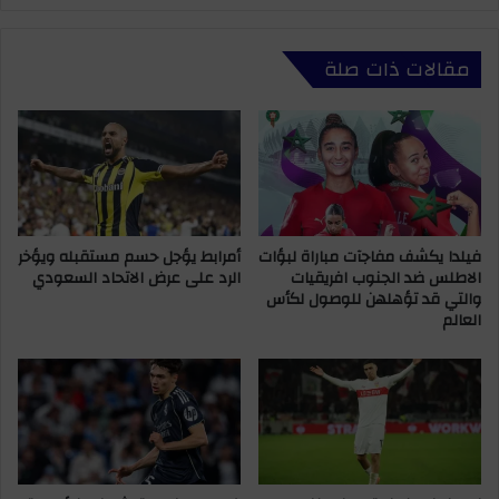
ف
ل
ي
ت
مقالات ذات صلة
ي
ق
ن
د
:
م
“
ي
م
خ
ن
لّ
ح
د
ق
ا
ا
فيلدا يكشف مفاجآت مباراة لبؤات
أمرابط يؤجل حسم مستقبله ويؤخر
ل
الاطلس ضد الجنوب افريقيات
الرد على عرض الاتحاد السعودي
ل
ي
والتي قد تؤهلهن للوصول لكأس
ر
و
العالم
أ
م
ي
ا
ا
ل
ل
ع
ع
ا
ا
ل
م
م
ا
ي