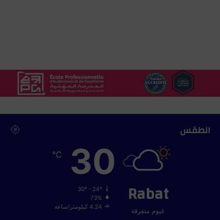
ا
ل
أ
ق
ا
ل
ي
م
ا
ل
ج
ن
و
الطقس
ب
30
ي
℃
ة
Rabat
30º - 24º
73%
4.24 كيلومتر/ساعة
غيوم متفرقة