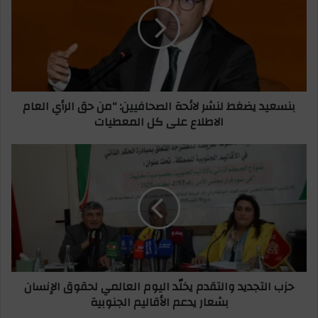
س
ل
ع
إ
ي
ل
د
ك
ي
ت
ض
ر
غ
بنسعيد يضغط لنشر لائحة الصحافيين: “من حق الرأي العام
و
ط
الاطلاع على كل المعطيات
ن
ل
ي
ن
ش
ح
ر
ز
ل
ب
ا
ا
ئ
ل
ح
ت
ة
ج
ا
د
ل
ي
حزب التجديد والتقدم يخلّد اليوم العالمي لحقوق الإنسان
ص
د
بشعار يدعم الأقاليم الجنوبية
ح
و
ا
ا