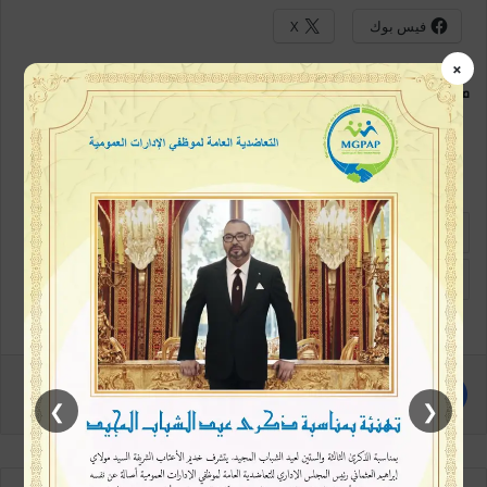
فيس بوك
X
×
معجب بهذه:
المنتخب السوري
المنتخب المغربي
سوريا
كاس العرب
❯
❮