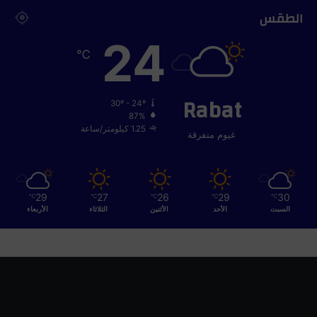
الطقس
24
℃
Rabat
30º - 24º
87%
1.25 كيلومتر/ساعة
غيوم متفرقة
29
27
26
29
30
℃
℃
℃
℃
℃
السبت
الأحد
الأثنين
الثلاثاء
الأربعاء