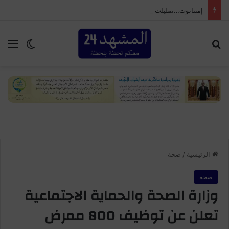
إمنتانوت…تمليلت تحتضن النسخة الـ25 من المهرجان السنوي لموظفي الجماعة
بحث عن
الق
الوضع ا
الرئيسية
/
صحة
صحة
وزارة الصحة والحماية الاجتماعية
تعلن عن توظيف 800 ممرض