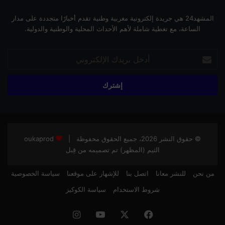
المشهد24 هي جريدة إلكترونية مغربية وطنية تقدم أخبارًا متجددة على مدار
الساعة، مع تغطية شاملة لأهم الأحداث المحلية والوطنية والدولية.
أدخل
بريدك
الإلكتروني
© حقوق النشر 2026، جميع الحقوق محفوظة |
oukaprod
الثيم (المظهر) تم تصميمه من قِبل
من نحن
للنشر معانا
اتصل بنا
للإشهار على موقعنا
سياسة الخصوصية
شروط الاستخدام
سياسة الكوكيز
فيسبوك
‫X
‫YouTube
انستقرام