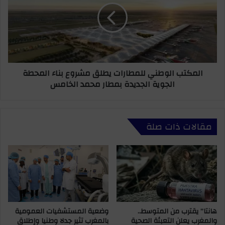
ل
ك
ح
ت
م
ب
ا
ا
ي
ل
ة
و
المكتب الوطني للمطارات يطلق مشروع بناء المحطة
ا
ط
الجوية الجديدة بمطار محمد الخامس
ل
ن
م
ي
ا
ل
ل
ل
مقالات ذات صلة
ا
م
ل
ط
ع
ا
ا
ر
م
ا
ت
ت
د
ي
ي
ط
ن
هانتا” يقترب من المتوسط..
وضعية المستشفيات العمومية
ل
والمغرب يعلن التعبئة الصحية
بالمغرب تثير جدلا وطنيا وإطلاق
ت
ق