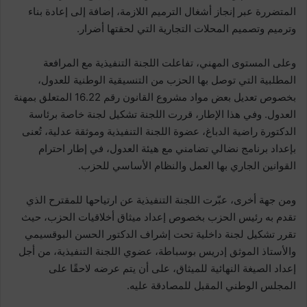
المتضررة عبر إنجاز أشغال الترميم اللازمة، إضافة إلى إعادة بناء
وترميم وتصميم المحلات التجارية التي لحقتها أضرار.
وعلى المستوى المهني، تفاعلت اللجنة التنفيذية مع المرافعة
المطلبية التي توصل بها الحزب من التنسيقية الوطنية للعدول،
بخصوص تعديل بعض مواد مشروع القانون رقم 16.22 المتعلق بمهنة
العدول. وفي هذا الإطار، قررت اللجنة تشكيل لجنة خاصة برئاسة
الدكتورة راضية الدباغ، عضوة اللجنة التنفيذية وموثقة عدلية، تُعنى
بإعداد برنامج نضالي تضامني مع هيئة العدول، في إطار احترام
القوانين الجاري بها العمل والنظام الأساسي للحزب.
ومن جهة أخرى، عبّرت اللجنة التنفيذية عن ارتياحها للمقترح الذي
تقدم به رئيس الحزب بخصوص إعداد ميثاق أخلاقيات الحزب، حيث
تقرر تشكيل لجنة داخلية تحت إشراف الدكتور الحسن البوقسيمي
والأستاذ الموثق إدريس بوسباطة، عضوي اللجنة التنفيذية، من أجل
إعداد الصيغة النهائية للميثاق، على أن يتم عرضه لاحقًا على
المجلس الوطني المقبل للمصادقة عليه.