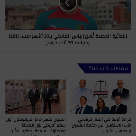
ا
ا
ل
ئ
ت
ي
أ
ة
ه
ا
ابتدائية الجديدة تُدين إلياس المالكي بـ10 أشهر حبسا نافذا
ل
ل
وغرامة 20 ألف درهم
إ
ج
ل
د
ى
ي
ث
د
مقالات ذات صلة
م
ة
ن
تُ
ا
د
ل
ي
ن
ن
ه
إ
ا
ل
ئ
ي
ي
قراءة أولية في أعمار مرشحي
العيون تكسر حاجز البروتوكول أول
ا
حزب الاستقلال: بين حكمة الشيوخ
سفير أمريكي يزور المدينة
و
س
و حماس الشباب
والاعتراف بسيادة المغرب دشّن
ي
ا