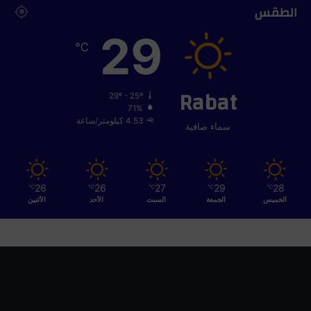
الطقس
29
℃
Rabat
29º - 25º
71%
4.53 كيلومتر/ساعة
سماء صافية
26
26
27
29
28
℃
℃
℃
℃
℃
الخميس
الجمعة
السبت
الأحد
الأثنين