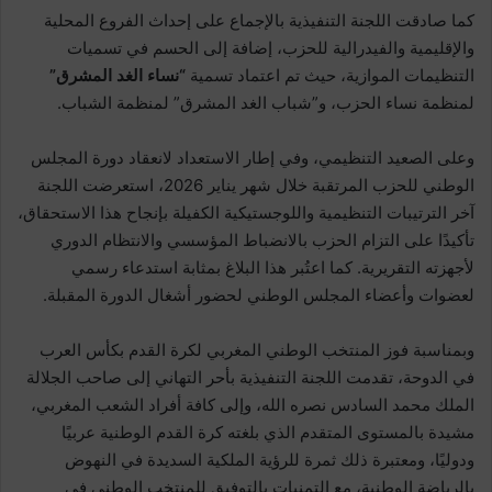
كما صادقت اللجنة التنفيذية بالإجماع على إحداث الفروع المحلية
والإقليمية والفيدرالية للحزب، إضافة إلى الحسم في تسميات
التنظيمات الموازية، حيث تم اعتماد تسمية
“نساء الغد المشرق”
لمنظمة نساء الحزب، و”شباب الغد المشرق” لمنظمة الشباب.
وعلى الصعيد التنظيمي، وفي إطار الاستعداد لانعقاد دورة المجلس
الوطني للحزب المرتقبة خلال شهر يناير 2026، استعرضت اللجنة
آخر الترتيبات التنظيمية واللوجستيكية الكفيلة بإنجاح هذا الاستحقاق،
تأكيدًا على التزام الحزب بالانضباط المؤسسي والانتظام الدوري
لأجهزته التقريرية. كما اعتُبر هذا البلاغ بمثابة استدعاء رسمي
لعضوات وأعضاء المجلس الوطني لحضور أشغال الدورة المقبلة.
وبمناسبة فوز المنتخب الوطني المغربي لكرة القدم بكأس العرب
في الدوحة، تقدمت اللجنة التنفيذية بأحر التهاني إلى صاحب الجلالة
الملك محمد السادس نصره الله، وإلى كافة أفراد الشعب المغربي،
مشيدة بالمستوى المتقدم الذي بلغته كرة القدم الوطنية عربيًا
ودوليًا، ومعتبرة ذلك ثمرة للرؤية الملكية السديدة في النهوض
بالرياضة الوطنية، مع التمنيات بالتوفيق للمنتخب الوطني في