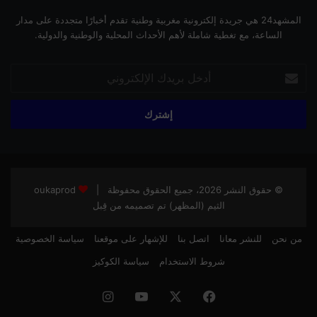
المشهد24 هي جريدة إلكترونية مغربية وطنية تقدم أخبارًا متجددة على مدار
الساعة، مع تغطية شاملة لأهم الأحداث المحلية والوطنية والدولية.
أدخل
بريدك
الإلكتروني
© حقوق النشر 2026، جميع الحقوق محفوظة |
oukaprod
الثيم (المظهر) تم تصميمه من قِبل
من نحن
للنشر معانا
اتصل بنا
للإشهار على موقعنا
سياسة الخصوصية
شروط الاستخدام
سياسة الكوكيز
فيسبوك
‫X
‫YouTube
انستقرام