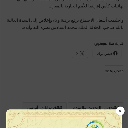
نهائيات كأس إفريقيا للأمم الجارية بالمغرب.
واختُتمت أشغال الاجتماع برفع برقية ولاء وإخلاص إلى السدة العالية
بالله صاحب الجلالة الملك محمد السادس نصره الله وأيده.
شارك هذا الموضوع:
فيس بوك
X
معجب بهذه:
#حزب_التجديد_والتقدم
#فيضانات_آسفي
×
فاس