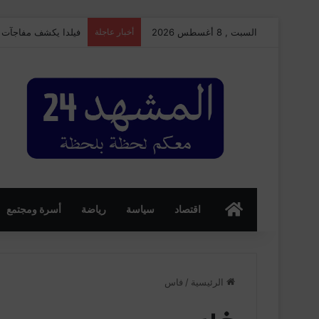
السبت , 8 أغسطس 2026
أخبار عاجلة
كواليس حادث طفل مغر
الرئسية
اقتصاد
سياسة
رياضة
أسرة ومجتمع
الرئيسية
/
فاس