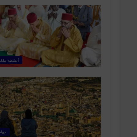
أنشطة ملكي
جها