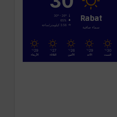
30
Rabat
30º - 26º
65%
3.56 كيلومتر/ساعة
سماء صافية
29
27
26
29
30
℃
℃
℃
℃
℃
السبت
الأحد
الأثنين
الثلاثاء
الأربعاء