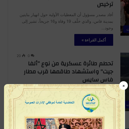
ترخيص
أفاد مصدر مسؤول أن المعطيات الأولية حول انهيار بنايتين
بمدينة فاس، والذي خلّف 19 وفاة و16 جريحاً، تشير إلى
وجود…
ث
أكمل القراءة »
20
0
تحطم طائرة عسكرية من نوع “ألفا
جيت” واستشهاد طاقمها قرب مطار
فاس سايس
×
شهد محيط مطار فاس سايس صباح اليوم الاثنين حادثا
مأساويا تمثل في تحطم طائرة عسكرية من نوع “ألفا جيت”
تابعة…
ث
أكمل القراءة »