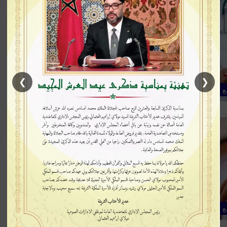
25
0
طبيب يقتل زوجته الطبيبة ويدفنها في
حديقة منزل بتازة
في تطورات صادمة، عثر صباح الخميس على جثة طبيبة
شابة مدفونة داخل حديقة منزل عائلة زوجها بجماعة أولاد
زباير بإقليم…
❯
❮
ع
أكمل القراءة »
86
0
شبكة دعارة في فاس: تفكيك عصابة
إجرامية يقودها إطار بنكي معروف
فاس – المشهد 24 في عملية أمنية محكمة، تمكنت عناصر
المصلحة الولائية للشرطة القضائية بمدينة فاس من تفكيك
شبكة للدعارة…
ع
أكمل القراءة »