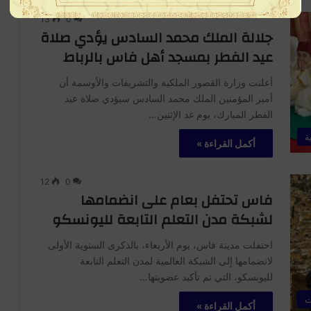
13
0
جلالة الملك محمد السادس يؤدي صلاة
عيد الفطر بمسجد أهل فاس بالرباط
أعلنت وزارة القصور الملكية والتشريفات والأوسمة أن
أمير المؤمنين الملك محمد السادس سيؤدي صلاة عيد
الفطر المبارك، يوم غد الإثنين…
ة
أكمل القراءة »
12
0
فاس تحتفل بعام على انضمامها
لشبكة مدن التعلم التابعة لليونسكو
احتفلت مدينة فاس، يوم الأربعاء، بالذكرى السنوية الأولى
لانضمامها إلى الشبكة العالمية لمدن التعلم التابعة
لليونسكو، التي تم تأكيد عضويتها…
ت
أكمل القراءة »