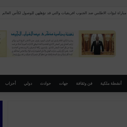
بي هز المنصات الاجتماعية بتوسله لضابط إسباني لكي لا يعيده للمغرب .
أنشطة ملكية
فن وثقافة
جهات
حوادث
دولي
أحزاب