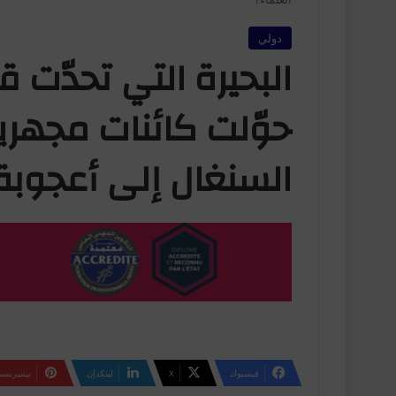
دولي
البحيرة التي تحدّت 
حوّلت كائنات مجهري
السنغال إلى أعجوبة 
فيسبوك
‫X
لينكدإن
بينتيريس