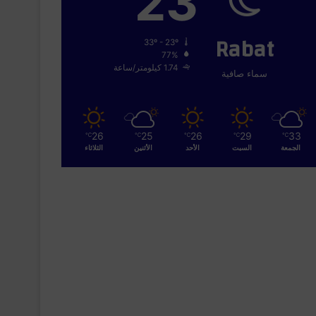
23
Rabat
33º - 23º
77%
1.74 كيلومتر/ساعة
سماء صافية
26
25
26
29
33
℃
℃
℃
℃
℃
الجمعة
السبت
الأحد
الأثنين
الثلاثاء