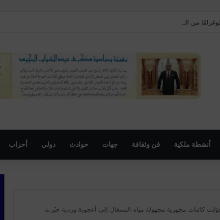
أنشطة ملكية
فن وثقافة
جهات
حوادث
دولي
أحزاب
وّلت كائنات مجهرية مجهولة مياه السنغال إلى أعجوبة وردية حيّرت