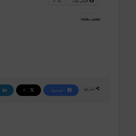
فيس بوك
X
معجب بهذه:
شاركها
فيسبوك
‫X