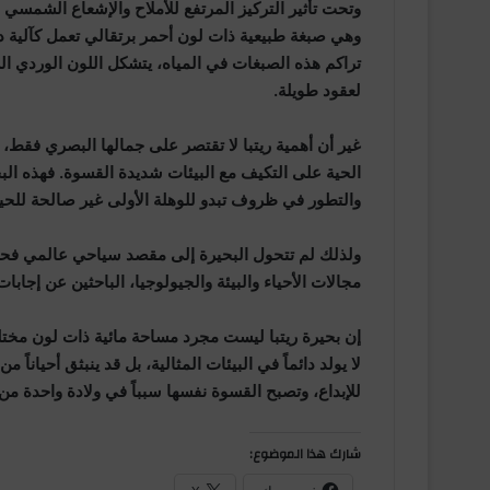
وتحت تأثير التركيز المرتفع للأملاح والإشعاع الشمسي 
وهي صبغة طبيعية ذات لون أحمر برتقالي تعمل كآلية دفا
تراكم هذه الصبغات في المياه، يتشكل اللون الوردي الش
لعقود طويلة.
غير أن أهمية ريتبا لا تقتصر على جمالها البصري فقط، ب
الحية على التكيف مع البيئات شديدة القسوة. فهذه البحير
والتطور في ظروف تبدو للوهلة الأولى غير صالحة للحيا
ولذلك لم تتحول البحيرة إلى مقصد سياحي عالمي فح
مجالات الأحياء والبيئة والجيولوجيا، الباحثين عن إجا
إن بحيرة ريتبا ليست مجرد مساحة مائية ذات لون مختل
لا يولد دائماً في البيئات المثالية، بل قد ينبثق أحيا
للإبداع، وتصبح القسوة نفسها سبباً في ولادة واحدة م
شارك هذا الموضوع: