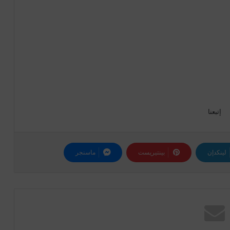
إتبعنا
لينكدإن
بينتيريست
ماسنجر