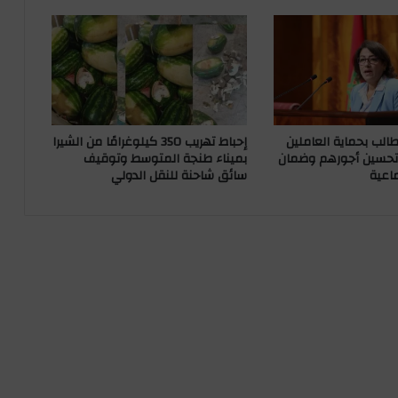
ع
و
د
ة
ا
ل
م
د
طالب بحماية العاملين
إحباط تهريب 350 كيلوغرامًا من الشيرا
ر
وتحسين أجورهم وضمان
بميناء طنجة المتوسط وتوقيف
ماعية
سائق شاحنة للنقل الدولي
س
ي
ة
ل
ذ
و
ي
ا
ل
ا
ح
ت
ي