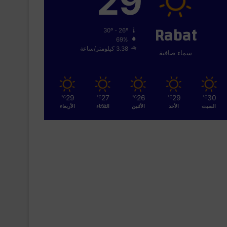
29
Rabat
30º - 26º
69%
3.38 كيلومتر/ساعة
سماء صافية
29
27
26
29
30
℃
℃
℃
℃
℃
السبت
الأحد
الأثنين
الثلاثاء
الأربعاء