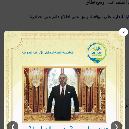
ح الملف على أوسع نطاق.
ا التعليم
على موقعنا، وابقَ على اطلاع دائم عبر مصادرنا
×
ئي
#مدارس_الريادة
إتبعنا
❯
❮