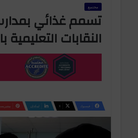
مجتمع
تسمم غذائي بمدارس 
النقابات التعليمية با
فيسبوك
‫X
لينكدإن
بينتيريس