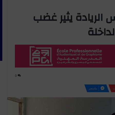
الريادة يثير غضب
لداخلة
0
ت
ماسنجر