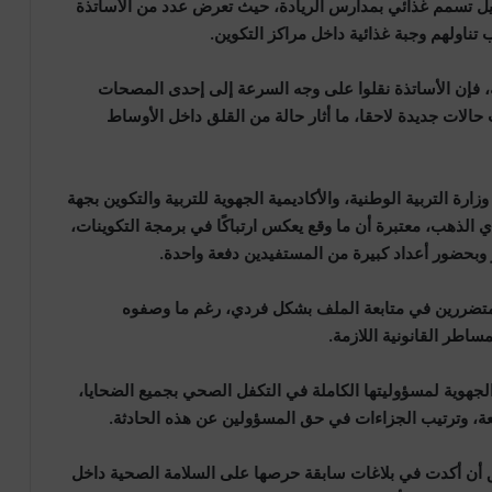
جيل تسمم غذائي بمدارس الريادة، حيث تعرض عدد من الأساتذة
ناولهم وجبة غذائية داخل مراكز التكوين.
جهة، فإن الأساتذة نقلوا على وجه السرعة إلى إحدى المصحات
 حالات جديدة لاحقا، ما أثار حالة من القلق داخل الأوساط
رة التربية الوطنية، والأكاديمية الجهوية للتربية والتكوين بجهة
دي الذهب، معتبرة أن ما وقع يعكس ارتباكًا في برمجة التكوينات،
وبحضور أعداد كبيرة من المستفيدين دفعة واحدة.
المتضررين في متابعة الملف بشكل فردي، رغم ما وصفوه
ساطر القانونية اللازمة.
 الجهوية لمسؤوليتها الكاملة في التكفل الصحي بجميع الضحايا،
، وترتيب الجزاءات في حق المسؤولين عن هذه الحادثة.
ن أكدت في بلاغات سابقة حرصها على السلامة الصحية داخل