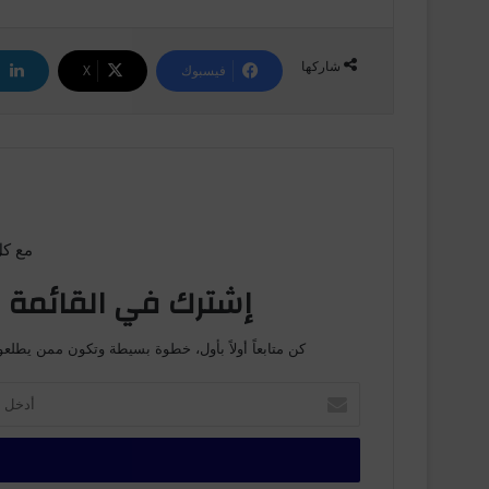
شاركها
فيسبوك
‫X
مع كل
إشترك في القائمة ا
كن متابعاً أولاً بأول، خطوة بسيطة وتكون ممن يطلعو
أ
د
خ
ل
ب