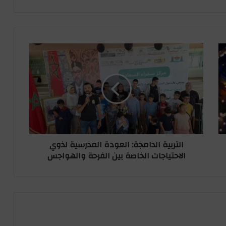
ا
ل
ت
ر
ب
ي
ة
ا
ل
التربية الدامجة: العودة المدرسية لذوي
د
الاحتياجات الخاصة بين الفرحة والهواجس
ا
م
ج
ة
:
ا
ل