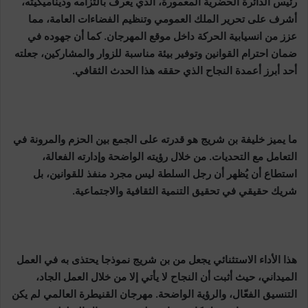
رئيس الدائرة الحضرية المعمورة، الذي يعرف بالتزامه وديناميكيته،
أشرف على تحرير الملك العمومي وتنظيم الفضاءات العامة، مما
عزز من انسيابية الحركة داخل موقع المهرجان. كما أن جهوده في
ضمان احترام القوانين وتوفير بيئة مناسبة للزوار والمشاركين، جعلته
أحد أبرز أعمدة النجاح الذي حققه هذا الحدث الثقافي.
ما يميز خليفة بن شريج هو قدرته على الجمع بين الحزم والمرونة في
التعامل مع التحديات. من خلال رؤيته الواضحة وإدارته الفعالة،
استطاع أن يُظهر أن رجل السلطة ليس مجرد منفذ للقوانين، بل
شريك حقيقي في تحقيق التنمية الثقافية والاجتماعية.
هذا الأداء الاستثنائي يجعل من بن شريج نموذجا يحتذى به في العمل
الميداني، حيث أثبت أن النجاح لا يأتي إلا من خلال العمل الجاد،
التنسيق الفعّال، والرؤية الواضحة. مهرجان القنيطرة العالمي لم يكن