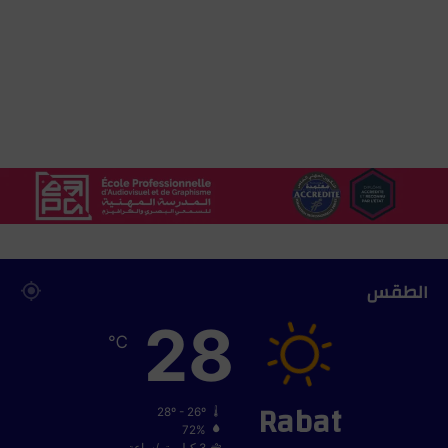
الطقس
28
℃
Rabat
28º - 26º
72%
3 كيلومتر/ساعة