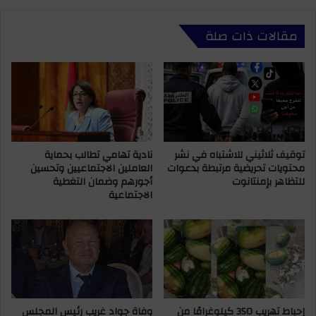
ي
ع
"
ي
مقالات ذات صلة
ا
ن
ل
ع
ش
و
ا
د
ن
ة
"
.
ب
.
ع
ت
توقيف ثلاثيني للاشتباه في نشر
نادية تهامي تطالب بحماية
د
ح
محتويات تحريضية مرتبطة بدعوات
العاملين الاجتماعيين وتحسين
ح
ا
للتظاهر بإمنتانوت
أجورهم وضمان التغطية
س
ل
الاجتماعية
م
ي
ه
ل
أ
ج
م
ي
ا
ن
م
ي
ا
ة
ل
ت
إحباط تهريب 350 كيلوغرامًا من
وفاة جواد غريب رئيس المجلس
س
د