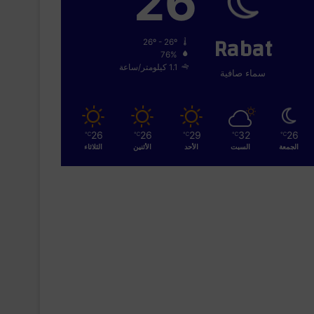
26
Rabat
26º - 26º
76%
1.1 كيلومتر/ساعة
سماء صافية
26
26
29
32
26
℃
℃
℃
℃
℃
الجمعة
السبت
الأحد
الأثنين
الثلاثاء