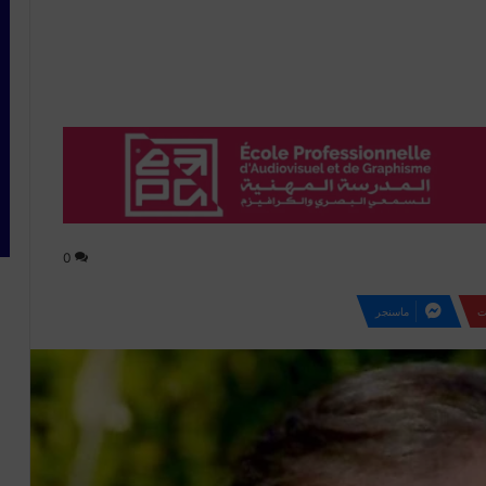
0
ت
ماسنجر