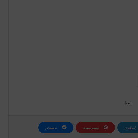
إتبعنا
لينكدإن
بينتيريست
ماسنجر