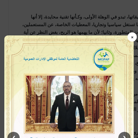
، تبدو في الوهلة الأولى، وكـأنها تقنية محايدة، إلا أنها
أنها تستغل سياسيا وتجاريا، المعطيات الخاصة، عن المستعملين،
المتطورة، وثانيا؛ لأن ما يهمها هو الربح، بغض النظر عن أية
×
ا بأبشع الطرق والوسائل.
ال الزيادة في عدد المشاركين والمعجبين، كيفما كانت الوسيلة
لمدخول. لذلك نجد أن أغلبية التطبيقات السائدة، في هذه
ع، بل حتى يتم تمرير الخطاب في مثل هذه التطبيقات، من
هو ما ينتقده المفكر نعوم تشومسكي، الذي يقول إنه من غير
ه يحتاج إلى شرح وتوضيح وبراهين… حتى يحصل الإقناع.
 الواقعي عدم التعامل مع الثورة الرقمية، وتجاهلها؟ الجواب
مكن أن تكون هذه الثورة، والأدوات التقنية التي توفر، رافعة
ر التفاهة، وإغراق الشعوب في نمط إستهلاكي من الترفيه الزائل،
رى والأنظمة السياسية، تجعلها تميل إلى النموذج الإستهلاكي،