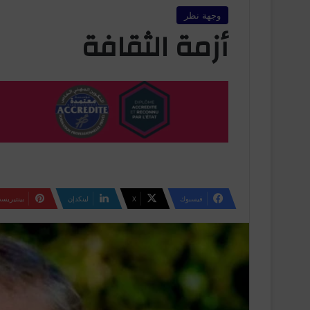
وجهة نظر
أزمة الثقافة
فيسبوك
‫X
لينكدإن
بينتيريس