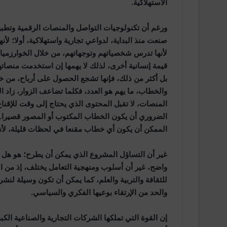
الاستهلاكية.
ورغم أن تكنولوجيات التواصل والمنصات الرقمية وتطبيقاتها
صنعت منذ البداية، لدواعي تجارية واستهلاكية، أولا؛ ل
لأنها تدرس شخصياتهم وتوجهاتهم، من خلال الخوارزميات 
قيمة إنسانية أخرى، لذلك لا يهمها إن استخدمت منصاته
بل أكثر من ذلك، فإنها تشجع الحصول على أرباح، من خل
والخطاب، ما يهم هو العدد، فكلما تضاعف الزوار، زاد ا
المنصات، لا تقبل المحتوى الذي يحتاج إلى وقت للإقنا
الضروري أن يكون الخطاب المكتوب أو المصور قصيرا. و
الممكن أن يكون أي خطاب مقنعا في لحظات قليلة، لأن
غير أن التساؤل المشروع الذي يمكن أن يطرح؛ هو هل من
واضح، غير أن أسلوب ومنهجية التعامل يختلف، إذ من الم
للثقافة والتربية والعلم، كما يمكن أن تكون وسيلة لنش
والحد من الإرتقاء بوعيها الفكري والسياسي.
إن القوة التي تملكها الشركات التجارية والصناعية الكب