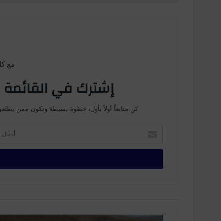
مع كل
إشترك في القائمة ا
كن متابعاً أولاً بأول، خطوة بسيطة وتكون ممن يطلعو
أ
د
خ
ل
ب
ر
ي
د
ك
آ