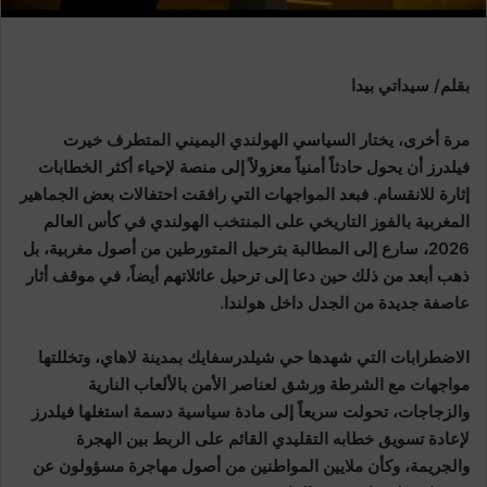
بقلم/ سيداتي بيدا
مرة أخرى، يختار السياسي الهولندي اليميني المتطرف خيرت
فيلدرز أن يحول حادثاً أمنياً معزولاً إلى منصة لإحياء أكثر الخطابات
إثارة للانقسام. فبعد المواجهات التي رافقت احتفالات بعض الجماهير
المغربية بالفوز التاريخي على المنتخب الهولندي في كأس العالم
2026، سارع إلى المطالبة بترحيل المتورطين من أصول مغربية، بل
ذهب أبعد من ذلك حين دعا إلى ترحيل عائلاتهم أيضاً، في موقف أثار
عاصفة جديدة من الجدل داخل هولندا.
الاضطرابات التي شهدها حي شيلدرسفايك بمدينة لاهاي، وتخللتها
مواجهات مع الشرطة ورشق لعناصر الأمن بالألعاب النارية
والزجاجات، تحولت سريعاً إلى مادة سياسية دسمة استغلها فيلدرز
لإعادة تسويق خطابه التقليدي القائم على الربط بين الهجرة
والجريمة، وكأن ملايين المواطنين من أصول مهاجرة مسؤولون عن