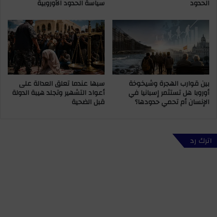
الحدود
سياسة الحدود الأوروبية
ن
ع
ص
أ
ب
س
و
ع
ا
ا
ح
ر
ت
ا
ي
ل
بين قوارب الهجرة وشيخوخة
سبها عندما تعلق العدالة على
ا
ل
أوروبا هل تستثمر إسبانيا في
أعواد التشهير وتجلد هيبة الدولة
ل
ح
الإنسان أم تحمي حدودها؟
قبل الضحية
ا
و
س
م
ت
ي
ه
ك
اترك رد
د
ش
ف
ف
ت
ه
أ
ش
ص
ا
ح
ش
ا
ة
ب