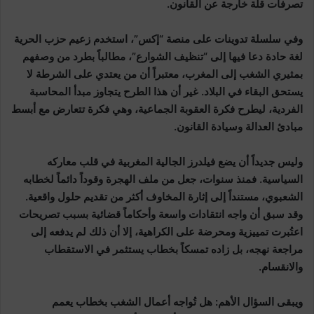
تصرفات قلة خارجة عن القانون.
وفي سلسلة تدوينات على منصة “إكس”، استخدم زعيم حزب الحرية
لغة حادة دعا فيها إلى “تنظيف الشوارع”، مطالباً بطرد من وصفهم
بمثيري الشغب إلى المغرب، معتبراً أن من يعتدي على الشرطة لا
يستحق البقاء في البلاد. غير أن هذا الطرح يتجاوز مبدأ المحاسبة
الفردية، ليطرح فكرة العقوبة الجماعية، وهي فكرة تتعارض مع أبسط
مبادئ العدالة وسيادة القانون.
وليس جديداً أن يضع فيلدرز الجالية المغربية في قلب معاركه
السياسية. فمنذ سنوات، جعل من ملف الهجرة وقوداً دائماً لخطابه
الشعبوي، مستنداً إلى إثارة المخاوف أكثر من تقديم حلول واقعية.
وقد سبق أن واجه انتقادات واسعة وأحكاماً قضائية بسبب تصريحات
اعتُبرت تمييزية ومحرضة على الكراهية، إلا أن ذلك لم يدفعه إلى
مراجعة نهجه، بل زاده تمسكاً بخطاب يستثمر في الاستقطاب
والانقسام.
ويبقى السؤال الأهم: هل تُواجه أعمال الشغب بخطاب يعمم