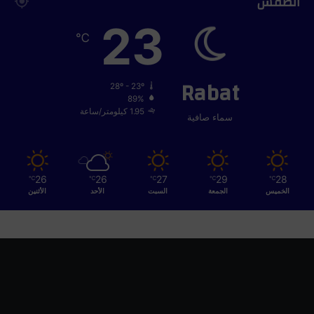
الطقس
و
م
23
℃
ن
ز
ل
Rabat
ي
28º - 23º
ة
89%
ب
1.95 كيلومتر/ساعة
سماء صافية
ت
ي
ك
و
26
26
27
29
28
℃
℃
℃
℃
℃
ي
الخميس
الجمعة
السبت
الأحد
الأثنين
ن