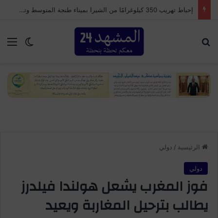
إحباط تهريب 350 كيلوغرامًا من الشيرا بميناء طنجة المتوسط وتوقيف سائق شاحنة للنقل الدولي
بحث عن
الق
الوضع ا
الرئيسية
/
دولي
دولي
فوز المغرب يشعل هولندا فيلدرز
يطالب بترحيل المغاربة ويعيد