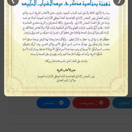
❯
❮
إتبعنا
لينكدإن
بينتيريست
ماسنجر