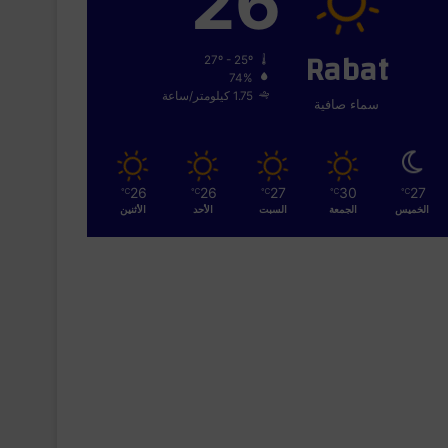
26
Rabat
27º - 25º
74%
1.75 كيلومتر/ساعة
سماء صافية
26
26
27
30
27
℃
℃
℃
℃
℃
الخميس
الجمعة
السبت
الأحد
الأثنين