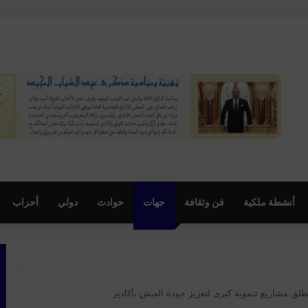
 المهرجان السنوي لموظفي الجماعة
أنشطة ملكية
فن وثقافة
جهات
حوادث
دولي
أحزاب
لق مشاريع تنموية كبرى لتعزيز جودة العيش بأكادير