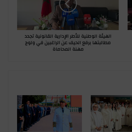
ئ
ة
ا
ل
و
الهيئة الوطنية للأطر الإدارية القانونية تجدد
ط
مطالبتها برفع الحيف عن الراغبين في ولوج
ن
مهنة المحاماة
ي
ة
ل
ل
أ
ط
ر
ا
ل
إ
د
ا
ر
ي