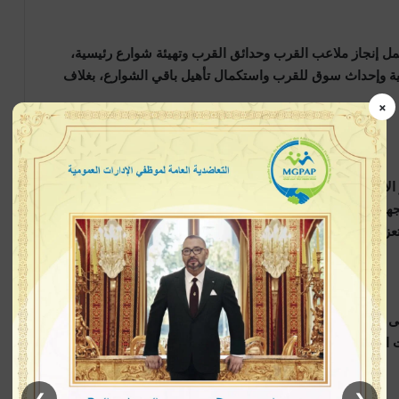
مل إنجاز ملاعب القرب وحدائق القرب وتهيئة شوارع رئيسية،
ية وإحداث سوق للقرب واستكمال تأهيل باقي الشوارع، بغلاف
×
لأول من مشروع تحديث شبكة الإنارة العمومية، الذي يهم
تركيب أكثر من 4000 مصباح من نوع LED، وتجديد التجهيزات الكهربائية المرتبطة بها، باستثمار يبلغ 36 مليون درهم،
زيز السلامة الطرقية والراحة البصرية بمختلف أحياء المدينة.
على مشاريع تهم أحياء أمسرنات، ومولاي رشيد، والحي الحسني،
ت العمومية، وإحداث المساحات الخضراء، وتحديث الإنارة