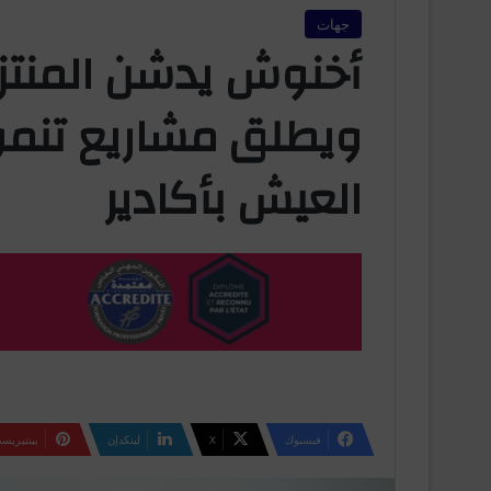
جهات
أخنوش يدشن المنتزه
ويطلق مشاريع تنموي
العيش بأكادير
فيسبوك
‫X
لينكدإن
بينتيريس