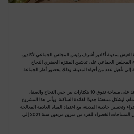
 العيش بمدينة أكادير أشرف رئيس المجلس الجماعي لأكادير،
ين 29 يونيو 2026 مرفوقًا بأعضاء المجلس الجماعي على تدشين المنتزه الحضري النجاح
ة إلى تأهيل عدد من أحياء المدينة، وذلك بحضور أطر الجماعة
واستهلت الزيارة بتدشين المنتزه الحضري النجاح الممتد على مساحة تفوق 10 هكتارات بين حيي النجاح والصفا،
 ليشكل متنفسًا جديدًا لفائدة الساكنة. ويأتي هذا المشروع
ء وتحسين جاذبية المدينة، مع اعتماد المياه العادمة المعالجة
لسقي المساحات الخضراء، وهو ما ساهم في رفع معدل المساحات الخضراء للفرد من مترين مربعين سنة 2021 إلى