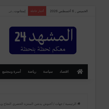
الخميس , 6 أغسطس 2026
أخبار عاجلة
إمنتانوت…تمليلت تحتضن النسخة الـ25 من
الرئسية
اقتصاد
سياسة
رياضة
أسرة ومجتمع
الرئيسية
/
جهات
/
أخنوش يدشن المنتزه الحضري النجاح ويط