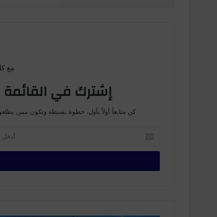
مع كل
إشترك في القائمة ا
كن متابعاً أولاً بأول، خطوة بسيطة وتكون ممن يطلعو
أ
د
خ
ل
ب
ر
ي
د
ك