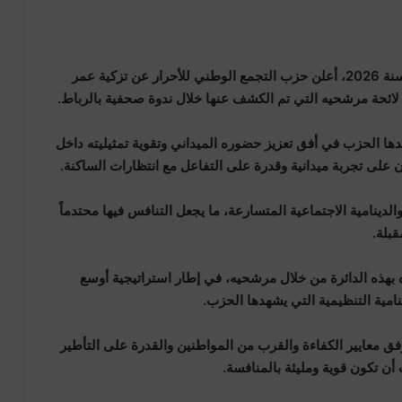
في إطار استعداداته للاستحقاقات التشريعية المقبلة لسنة 2026، أعلن حزب التجمع الوطني للأحرار عن تزكية عمر
ضمن لائحة مرشحيه التي تم الكشف عنها خلال ندوة صحفية بالرباط.
مدها الحزب في أفق تعزيز حضوره الميداني وتقوية تمثيليته داخل
على تجربة ميدانية وقدرة على التفاعل مع انتظارات الساكنة.
 والدينامية الاجتماعية المتسارعة، ما يجعل التنافس فيها محتدماً
بلة.
بهذه الدائرة من خلال مرشحيه، في إطار استراتيجية أوسع
مية التنظيمية التي يشهدها الحزب.
ق معايير الكفاءة والقرب من المواطنين والقدرة على التأطير
 أن تكون قوية ومليئة بالمنافسة.