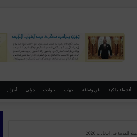
تباه في نشر محتويات تحريضية مرتبطة بدعوات للتظاهر بإمنتانوت
أنشطة ملكية
فن وثقافة
جهات
حوادث
دولي
أحزاب
ا المدينة في انتخابات 2026