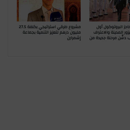
ن
ظ
ا
ف
اجز البروتوكول أول
مشروع طرقي استراتيجي بكلفة 27.5
ة
ور المدينة والاعتراف
مليون درهم لتعزيز التنمية بجماعة
ب
 دشّن مرحلة جديدة من
إشمرارن
ـ
6
0
د
ر
ا
ج
ة
ث
ل
ا
ث
ي
ة
ا