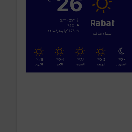
26
Rabat
27º - 25º
74%
1.75 كيلومتر/ساعة
سماء صافية
26
26
27
30
27
℃
℃
℃
℃
℃
الخميس
الجمعة
السبت
الأحد
الأثنين