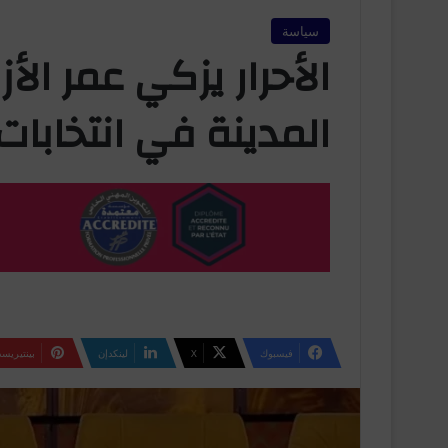
سياسة
الأحرار يزكي عمر الأز
المدينة في انتخابات 026
فيسبوك
‫X
لينكدإن
بينتيريس