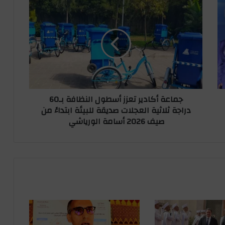
ج
م
ا
ع
ة
أ
ك
ا
د
جماعة أكادير تعزز أسطول النظافة بـ60
ي
دراجة ثلاثية العجلات صديقة للبيئة ابتداءً من
ر
صيف 2026 أسامة الورياشي
ت
ع
ز
ز
أ
س
ط
و
ل
ا
ل