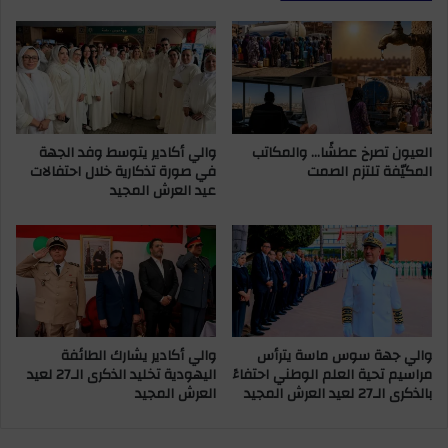
ة
ح
ج
ت
د
ه
ي
ب
د
س
ة
ل
ل
ا
العيون تصرخ عطشًا… والمكاتب
والي أكادير يتوسط وفد الجهة
ت
المكيّفة تلتزم الصمت
في صورة تذكارية خلال احتفالات
ا
أ
عيد العرش المجيد
ل
ه
م
ي
د
ل
ي
ش
ن
ا
ة
ر
ف
ع
ي
ا
والي جهة سوس ماسة يترأس
والي أكادير يشارك الطائفة
ا
ل
مراسيم تحية العلم الوطني احتفاءً
اليهودية تخليد الذكرى الـ27 لعيد
ن
ح
بالذكرى الـ27 لعيد العرش المجيد
العرش المجيد
ت
س
خ
ن
ا
ا