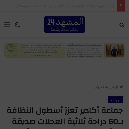
إحباط محاولة ترويج 7300 قرص مهلوس وتوقيف شخصين بأكادير
بحث عن
الق
الوضع ا
الرئيسية
/
جهات
جهات
جماعة أكادير تعزز أسطول النظافة
بـ60 دراجة ثلاثية العجلات صديقة