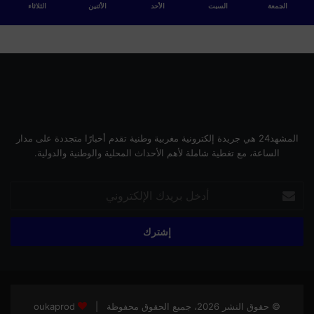
ب
الجمعة
السبت
الأحد
الأثنين
الثلاثاء
ن
ي
ة
ا
ل
ت
ح
ت
ي
المشهد24 هي جريدة إلكترونية مغربية وطنية تقدم أخبارًا متجددة على مدار
ة
الساعة، مع تغطية شاملة لأهم الأحداث المحلية والوطنية والدولية.
أدخل
بريدك
الإلكتروني
© حقوق النشر 2026، جميع الحقوق محفوظة |
oukaprod