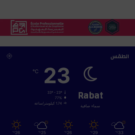
ل
ج
ة
ا
ل
ا
خ
ت
ل
الطقس
ا
23
ل
℃
ا
ت
و
Rabat
ت
33º - 23º
ح
77%
س
1.74 كيلومتر/ساعة
سماء صافية
ي
ن
ا
ل
26
25
26
29
33
℃
℃
℃
℃
℃