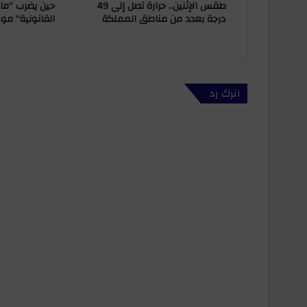
حين يضرب “ماس
طقس الإثنين.. حرارة تصل إلى 49
ا
القانونية” موع
درجة بعدد من مناطق المملكة
د
ة
ا
ل
د
اترك رد
و
ل
و
ا
ل
ح
ك
و
م
ا
ت
ف
ي
ا
ل