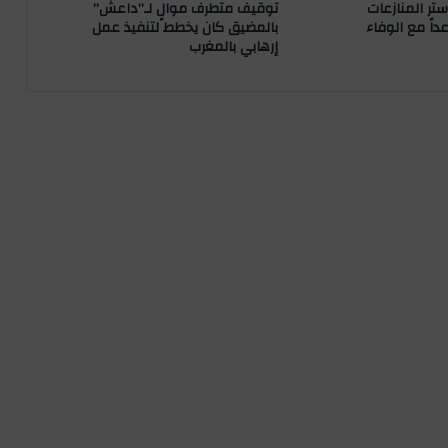
توقيف متطرف موالٍ لـ”داعش”
تر المنازعات
ة
بالمضيق كان يخطط لتنفيذ عمل
داً مع الوفاء
إرهابي بالمغرب
ل
ت
أ
م
ي
ن
ا
ح
ت
ف
ا
ل
ا
ت
ر
أ
س
ا
ل
س