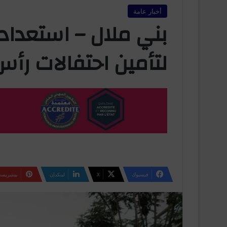
أخبار عامة
بني ملال – استعداد
لتأمين احتفالات رأس ال
فيسبوك
‫X
لينكدإن
بينتيريس