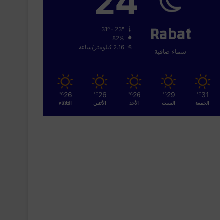
24
Rabat
31º - 23º
82%
2.16 كيلومتر/ساعة
سماء صافية
26
26
26
29
31
℃
℃
℃
℃
℃
الجمعة
السبت
الأحد
الأثنين
الثلاثاء