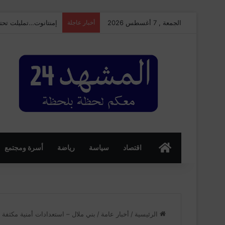
الجمعة , 7 أغسطس 2026
أخبار عاجلة
إمنتانوت…تمليلت تحتضن النسخة الـ25 من ال
الرئسية
اقتصاد
سياسة
رياضة
أسرة ومجتمع
الرئيسية
/
أخبار عامة
/
بني ملال – استعدادات أمنية مكثفة لت