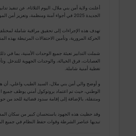
أعلنت ولاية أمن بني ملال، اليوم الثلاثاء، عن تنفيذ تد
الجديدة 2025 في أجواء آمنة ومنظمة، وتعزيز أمن المواطنين وممتلكاتهم.
تهدف هذه الإجراءات إلى تحقيق مراقبة شاملة لمختلف أ
الحركة المرورية، وتأمين الاحتفالات المرتبطة بهذه المن
شملت التدابير تعبئة جميع الوحدات الأمنية، بما في 
العصابات، فرق الخيالة، والوحدات الجهوية للتدخل. وتأ
تغطية أمنية شاملة.
و أوضح والي أمن بني ملال، السيد الطيب واعلي، أن هذه 
الوطني، حيث تم اعتماد بروتوكول أمني يوظف جميع الإم
ومتنقلة، بالإضافة إلى إقامة سدود قضائية للحد من حو
وقد حظيت هذه الجهود باستحسان كبير من سكان المدينة،
تبديها عناصر الشرطة وقوات حفظ النظام في جميع الم