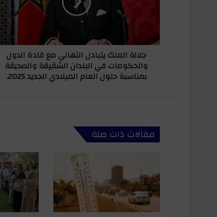
ة
ك
ا
ت
ل
ر
م
و
ل
ن
جلالة الملك يتبادل التهاني مع قادة الدول
ك
ي
والحكومات في البلدان الشقيقة والصديقة
ي
بمناسبة حلول العام الميلادي الجديد 2025.
ت
ب
ا
د
ل
ا
مقالات ذات صلة
ل
ت
ه
ا
ن
ي
م
ع
ق