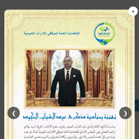
×
إتبعنا
لينكدإن
بينتيريست
ماسنجر
❯
❮