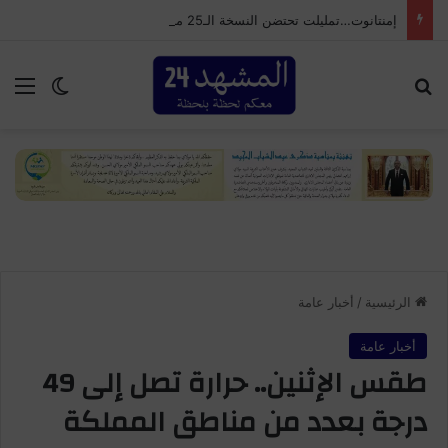
إمنتانوت…تمليلت تحتضن النسخة الـ25 من المهرجان السنوي لموظفي الجماعة
بحث عن
الق
الوضع ا
الرئيسية
/
أخبار عامة
أخبار عامة
طقس الإثنين.. حرارة تصل إلى 49
درجة بعدد من مناطق المملكة