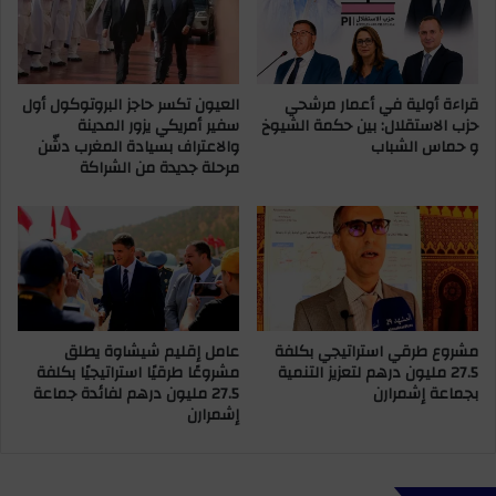
ج
ح
"
ي
ا
ل
م
ه
ت
قراءة أولية في أعمار مرشحي
العيون تكسر حاجز البروتوكول أول
ع
حزب الاستقلال: بين حكمة الشيوخ
سفير أمريكي يزور المدينة
ل
ن
و حماس الشباب
والاعتراف بسيادة المغرب دشّن
ا
ت
مرحلة جديدة من الشراكة
ك
د
"
ر
إ
ي
ل
ب
ى
م
2
ن
0
ت
0
خ
مشروع طرقي استراتيجي بكلفة
عامل إقليم شيشاوة يطلق
أ
ب
27.5 مليون درهم لتعزيز التنمية
مشروعًا طرقيًا استراتيجيًا بكلفة
ل
م
بجماعة إشمرارن
27.5 مليون درهم لفائدة جماعة
ف
ص
إشمرارن
د
ر
ر
ل
ه
ل
م