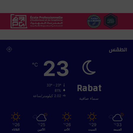
ت
ع
ل
ي
م
الطقس
23
℃
Rabat
33º - 23º
81%
2.02 كيلومتر/ساعة
سماء صافية
26
25
26
29
33
℃
℃
℃
℃
℃
الجمعة
السبت
الأحد
الأثنين
الثلاثاء