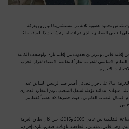
س-مكناس تجميد عضوية ثلاثة من مستشاريها البارزين بغرفة
 الناجي الفخاري، الذي تم انتخابه رئيسًا جديدًا للغرفة خلفًا
 إقليم فاس، وعزيز بن يعقوب من إقليم تازة. وأوضحت الكاتبة
ة للحزب أن هذا الإجراء يستند إلى المادة 95 من النظام الأساسي للحزب، نظراً لمخالفة الأعضاء لقرار الحزب
تخابات الأخيرة.
غرفة، بناءً على قرار قضائي أصدر ضد الرئيس السابق عبد
ى شهادة ابتدائية تؤهله لشغل المنصب. وتم انتخاب الفخاري
بالأغلبية خلال جلسة ثانية، بعد تأجيل الجلسة الأولى لعدم اكتمال النصاب القانوني، حيث حضرها 53 عضواً فقط من
يذكر أن الفخاري سبق أن شغل منصب رئيس غرفة الصناعة التقليدية بين عامي 2009 و2015، حين كان نطاق الغرفة
م، وهي فاس، مكناس، الحاجب، تاونات، صفرو، تازة، إفران،