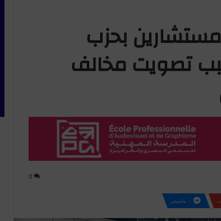
 مستشارين بحزب
سبب تصويت مخالف
0
ت
ماسنجر