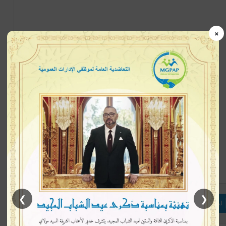
×
إتبعنا
❯
❮
لينكدإن
بينتيريست
ماسنجر