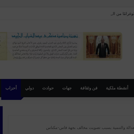
أنشطة ملكية
فن وثقافة
جهات
حوادث
دولي
أحزاب
عدالة والتنمية بسبب تصويت مخالف بجهة فاس-مكناس