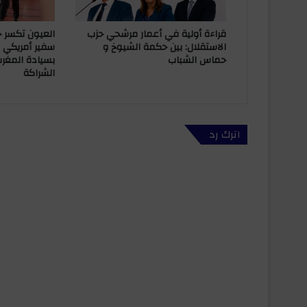
قراءة أولية في أعمار مرشحي حزب
العيون تكسر ح
الاستقلال: بين حكمة الشيوخ و
سفير أمريكي يز
حماس الشباب
بسيادة المغرب
الشراكة
اترك رد