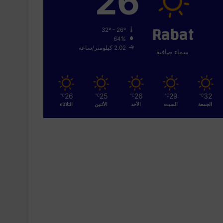
26
Rabat
32º - 26º
64%
2.02 كيلومتر/ساعة
سماء صافية
26
25
26
29
32
℃
℃
℃
℃
℃
الجمعة
السبت
الأحد
الأثنين
الثلاثاء