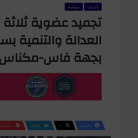
أحزاب
سياسة
تجميد عضوية ثلاثة
العدالة والتنمية ب
بجهة فاس-مكناس
فيسبوك
‫X
لينكدإن
بينتيريس