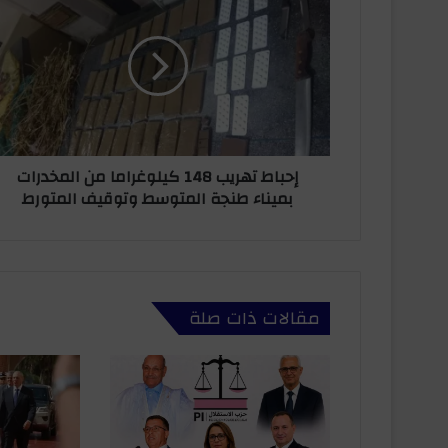
تهريب
148
كيلوغراما
من
المخدرات
بميناء
طنجة
المتوسط
إحباط تهريب 148 كيلوغراما من المخدرات
وتوقيف
بميناء طنجة المتوسط وتوقيف المتورط
المتورط
مقالات ذات صلة