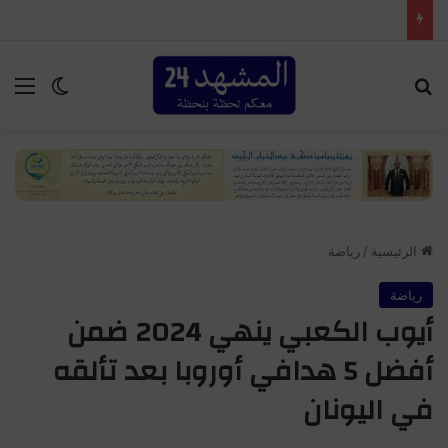
إمنتانوت…تمليلت تحتضن النسخة الـ25 من المهرجان السنوي لموظفي الجماعة
بحث عن
الق
الوضع ا
الرئيسية
/
رياضة
رياضة
أيوب الكعبي ينهي 2024 ضمن
أفضل 5 هدافي أوروبا بعد تألقه
في اليونان