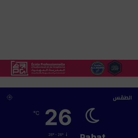
الطقس
26
℃
Rabat
26º - 26º