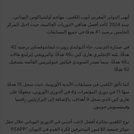
أنهى الدولي المغربي أيوب الكعبي، مهاجم أولمبياكوس اليوناني،
سنة 2024 كأحد أفضل هدافي الدوريات العالمية، حيث احتل المركز
الخامس برصيد 41 هدفًا في جميع المسابقات.
في صدارة الترتيب، جاء البولندي روبرت ليفاندوفسكي برصيد 42
هدفًا، يليه الإنجليزي هاري كين بـ46 هدفًا، والنرويجي إيرلينغ هالاند
بـ48 هدفًا، بينما تصدر السويدي فيكتور جيوكيريس القائمة بتسجيل
62 هدفًا.
كما تألق الكعبي في مسابقات الأندية الأوروبية، حيث سجل 15 هدفًا،
منها 11 في دوري المؤتمرات و4 في الدوري الأوروبي، متفوقًا على
هاري كين الذي سجل 9 أهداف، بالإضافة إلى البرازيليين رافينيا
و
فينيسيوس جونيور
.
توج الكعبي بجائزة أفضل لاعب أجنبي في الدوري اليوناني خلال حفل
جوائز جمعية اللاعبين المحترفين لكرة القدم في اليونان “PSAPP