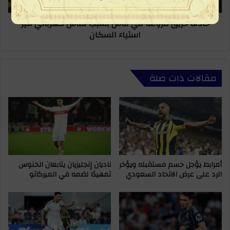
كهربائي
تثير
حادثة حريق مروعة في فاس بسبب تماس كهربائي تثير
استياء
استياء السكان
السكان
مقالات ذات صلة
أمرابط يؤجل حسم مستقبله ويؤخر
ناديان إنجليزيان يتابعان الخنوس
الرد على عرض الاتحاد السعودي
تمهيدًا لضمه في الميركاتو