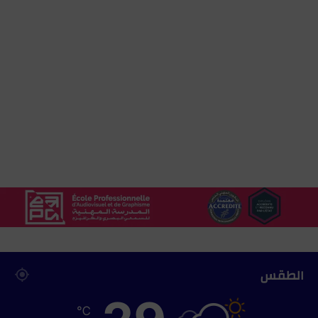
الطقس
℃