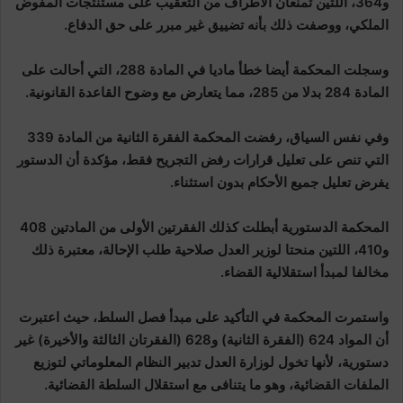
و364، اللتين تمنعان الأطراف من التعقيب على مستنتجات المفوض
الملكي، ووصفت ذلك بأنه تضييق غير مبرر على حق الدفاع.
وسجلت المحكمة أيضا خطأ ماديا في المادة 288، التي أحالت على
المادة 284 بدلا من 285، مما يتعارض مع وضوح القاعدة القانونية.
وفي نفس السياق، رفضت المحكمة الفقرة الثانية من المادة 339
التي تنص على تعليل قرارات رفض التجريح فقط، مؤكدة أن الدستور
يفرض تعليل جميع الأحكام بدون استثناء.
المحكمة الدستورية أبطلت كذلك الفقرتين الأولى من المادتين 408
و410، اللتين منحتا لوزير العدل صلاحية طلب الإحالة، معتبرة ذلك
مخالفا لمبدأ استقلالية القضاء.
واستمرت المحكمة في التأكيد على مبدأ فصل السلط، حيث اعتبرت
أن المواد 624 (الفقرة الثانية) و628 (الفقرتان الثالثة والأخيرة) غير
دستورية، لأنها تخول لوزارة العدل تدبير النظام المعلوماتي لتوزيع
الملفات القضائية، وهو ما يتنافى مع استقلال السلطة القضائية.