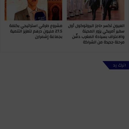
ل
ت
د
ج
ي
ا
ة
و
العيون تكسر حاجز البروتوكول أول
مشروع طرقي استراتيجي بكلفة
ب
ز
سفير أمريكي يزور المدينة
27.5 مليون درهم لتعزيز التنمية
م
4
والاعتراف بسيادة المغرب دشّن
بجماعة إشمرارن
ر
7
مرحلة جديدة من الشراكة
س
د
ا
ر
ل
ج
س
ة
اترك رد
ل
ه
ط
ذ
ا
ا
ن
ا
ل
أ
س
ب
و
ع