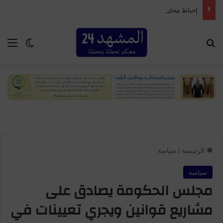
إحباط محاولة ترويج 7300 قرص مهلوس وتوقيف شخصين بأكادير
بحث عن
الق
الوضع ا
الرئيسية
/
سياسة
سياسة
مجلس الحكومة يصادق على
مشاريع قوانين ويجري تعيينات في