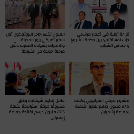
ي
ل
ي
ي
س
قراءة أولية في أعمار مرشحي
العيون تكسر حاجز البروتوكول أول
ت
حزب الاستقلال: بين حكمة الشيوخ
سفير أمريكي يزور المدينة
ه
و حماس الشباب
والاعتراف بسيادة المغرب دشّن
د
مرحلة جديدة من الشراكة
ف
م
و
ا
ق
ع
ع
س
مشروع طرقي استراتيجي بكلفة
عامل إقليم شيشاوة يطلق
ك
27.5 مليون درهم لتعزيز التنمية
مشروعًا طرقيًا استراتيجيًا بكلفة
ر
بجماعة إشمرارن
27.5 مليون درهم لفائدة جماعة
ي
إشمرارن
ة
ف
ي