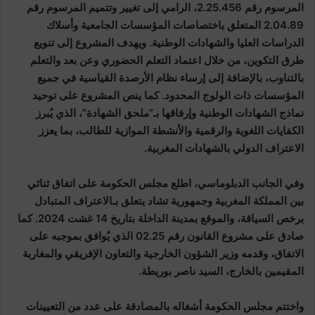
المرسوم رقم 2.25.456، الرامي إلى تغيير وتتميم المرسوم رقم
2.04.89 المتعلق باختصاصات المؤسسات الجامعية وأسلاك
الدراسات العليا والشهادات الوطنية. ويهدف المشروع إلى تنويع
طرق التكوين، من خلال اعتماد التعلم الحضوري وعن بعد والتعلم
بالتناوب، بالإضافة إلى إرساء نظام الأرصدة القياسية في جميع
المؤسسات ذات الولوج المحدود. كما ينص المشروع على توحيد
نماذج الشهادات الوطنية وإرفاقها بـ”ملحق الشهادة”، الذي يُبرز
الكفايات اللغوية والرقمية والأنشطة الموازية للطالب، بما يعزز
الاعتراف الدولي بالشهادات المغربية.
وفي الجانب الدبلوماسي، اطلع مجلس الحكومة على اتفاق ثنائي
بين المملكة المغربية وجمهورية تشاد يتعلق بـالاعتراف المتبادل
برخص السياقة، والموقع بمدينة الداخلة بتاريخ 14 غشت 2024. كما
صادق على مشروع القانون رقم 02.25 الذي يُوافق بموجبه على
الاتفاق، وقدمه وزير الشؤون الخارجية والتعاون الإفريقي والمغاربة
المقيمين بالخارج، السيد ناصر بوريطة.
واختتم مجلس الحكومة أشغاله بالمصادقة على عدد من التعيينات