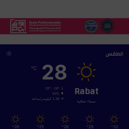
الطقس
28
℃
Rabat
32º - 26º
63%
2.38 كيلومتر/ساعة
سماء صافية
26
25
26
29
32
℃
℃
℃
℃
℃