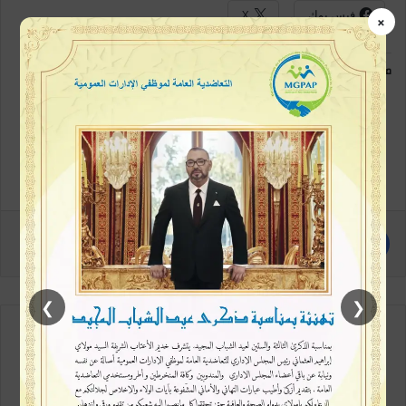
فيس بوك
X
×
معجب بهذه:
❯
❮
مع كل متابعة جديدة