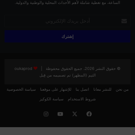
الساعة، مع تغطية شاملة لأهم الأحداث المحلية والوطنية والدولية.
أدخل
بريدك
الإلكتروني
© حقوق النشر 2026، جميع الحقوق محفوظة |
oukaprod
الثيم (المظهر) تم تصميمه من قِبل
من نحن
للنشر معانا
اتصل بنا
للإشهار على موقعنا
سياسة الخصوصية
شروط الاستخدام
سياسة الكوكيز
فيسبوك
‫X
‫YouTube
انستقرام