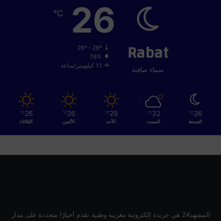
26
ت
℃
ر
ا
ت
Rabat
ي
26º - 26º
76%
ج
1.1 كيلومتر/ساعة
ي
سماء صافية
ة
26
26
29
32
26
℃
℃
℃
℃
℃
الجمعة
السبت
الأحد
الأثنين
الثلاثاء
المشهد24 هي جريدة إلكترونية مغربية وطنية تقدم أخبارًا متجددة على مدار