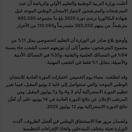
أعلنت وزارة التربية الوطنية والتعليم الأولي والرياضة أن عدد
المترشحات والمترشحين لاجتياز الامتحان الوطني الموحد لنيل
شهادة البكالوريا برسم دورة 2025 بلغ ما مجموعه 495.395
مترشحاً، من بينهم 385.330 متمدرساً و110.065 من الأحرار.
وأوضح بلاغ صادر عن الوزارة أن التعليم الخصوصي يمثل 11% من
مجموع المترشحين، مشيراً إلى أن توزيعهم حسب الشعب جاء بنسبة
64% في المسالك العلمية والتقنية، و35% في المسالك الأدبية
والأصيلة، مقابل 1% فقط في الشعب المهنية.
وقد انطلقت مساء يوم الخميس اختبارات الدورة العادية للامتحان
الوطني الموحد، والتي ستتواصل إلى غاية 2 يونيو المقبل، فيما تقرر
تنظيم الدورة الاستدراكية أيام 3 و4 و5 و7 يوليوز المقبل. ومن
المرتقب الإعلان عن نتائج الدورة العادية في 14 يونيو، على أن تُعلَن
نتائج الدورة الاستدراكية يوم 12 يوليوز 2025.
ولضمان مرور هذا الاستحقاق الوطني في أفضل الظروف، أكدت
الوزارة تعبئة مختلف المتدخلين واتخاذ الإجراءات التنظيمية