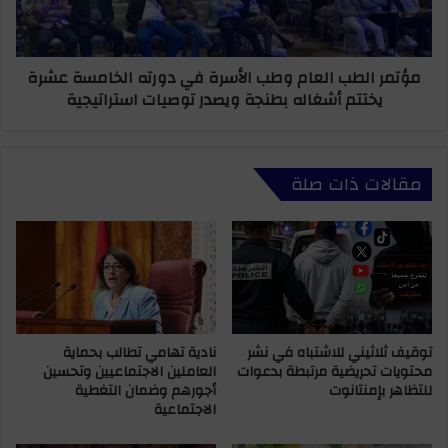
ر
ل
ا
ط
ل
ب
مؤتمر الطب العام وطب الأسرة في دورته الخامسة عشرة
ا
ا
يختتم أشغاله بطنجة ويصدر توصيات استراتيجية
ج
ل
ت
ع
م
ا
ا
م
مقالات ذات صلة
ع
و
ي
ط
ا
ب
ل
ا
ق
ل
ط
أ
ا
س
ع
ر
ي
توقيف ثلاثيني للاشتباه في نشر
نادية تهامي تطالب بحماية
ة
محتويات تحريضية مرتبطة بدعوات
العاملين الاجتماعيين وتحسين
ف
ف
للتظاهر بإمنتانوت
أجورهم وضمان التغطية
ي
ي
الاجتماعية
أ
د
ج
و