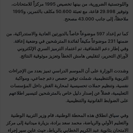
واللوجستية الضرورية، من بينها تخصيص 1995 مركزاً للامتحانات،
وتوفير 29.998 قاعة، مع تعبئة 50.600 مكلف بالتمرير، و1995
ملاحظاً، إلى جانب 43.000 مصحح.
كما تم إعداد 597 موضوعاً خاصاً بالدورتين العادية والاستدراكية، من
ضمنها 231 موضوعاً مكيفاً لفائدة المترشحين في وضعية إعاقة.
وفي إطار دعم الشفافية، تم اعتماد الترميز السري الإلكتروني
لأوراق التحرير، لتقليص هامش الخطأ وتعزيز موثوقية النتائج.
وشددت الوزارة على أن الموسم الدراسي تميز بعدد من الإجراءات
التربوية والتنظيمية، شملت توفير حصص دعم جماعي، ومواكبة
نفسية، وتنظيم حملات تحسيسية لمحاربة الغش داخل المؤسسات
التعليمية، فضلاً عن إصدار دليل خاص بالمترشحين لتيسير اطلاعهم
على الضوابط القانونية والتنظيمية.
وفي سياق انطلاق هذه المحطة الوطنية، قام وزير التربية الوطنية
والتعليم الأولي والرياضة، محمد سعد برادة، بزيارة ميدانية إلى مركز
الامتحان بثانوية عبد الكريم الخطابي بالرباط، حيث عاين سير إجراء