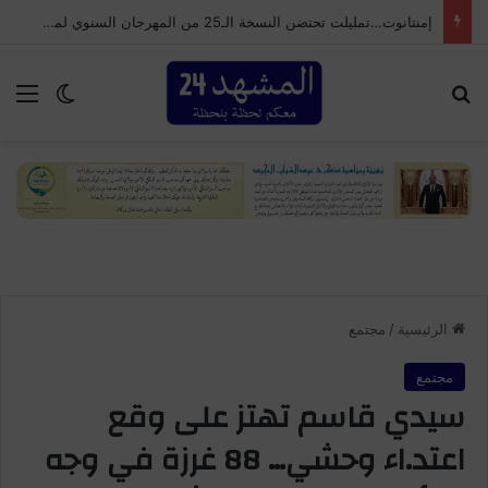
إمنتانوت…تمليلت تحتضن النسخة الـ25 من المهرجان السنوي لموظفي الجماعة
بحث عن
الق
الوضع ا
الرئيسية
/
مجتمع
مجتمع
سيدي قاسم تهتز على وقع
اعتد.اء وحشي… 88 غرزة في وجه