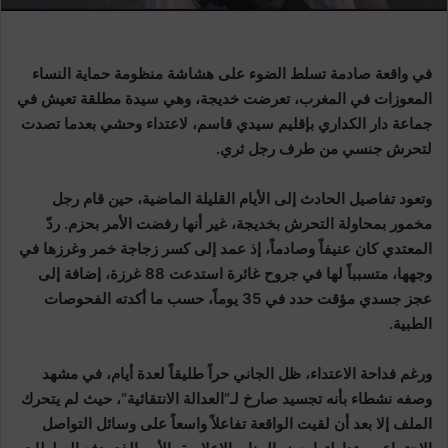
في واقعة صادمة تسلط الضوء على هشاشة منظومة حماية النساء
المعوزات في المغرب، تعرضت خديجة، وهي سيدة مطلقة تعيش في
جماعة دار الكداري بإقليم سيدي قاسم، لاعتداء وحشي بعدما تصدت
لتحرش جنسي من طرف رجل ثري.
وتعود تفاصيل الحادث إلى الأيام القليلة الماضية، حين قام رجل
مخمور بمحاولة التحرش بخديجة، غير أنها رفضت الأمر بحزم. ردّ
المعتدي كان عنيفاً وصادماً، إذ عمد إلى كسر زجاجة خمر وغرزها في
وجهها، متسبباً لها في جروح غائرة استدعت 88 غرزة، إضافة إلى
عجز جسدي مؤقت حدد في 35 يوماً، حسب ما أكدته الفحوصات
الطبية.
ورغم فداحة الاعتداء، ظل الجاني حراً طليقاً لعدة أيام، في مشهد
وصفه نشطاء بأنه تجسيد صارخ لـ”العدالة الانتقائية”، حيث لم يتحرك
الملف إلا بعد أن لقيت الواقعة تفاعلاً واسعاً على وسائل التواصل