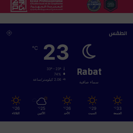
ش
ا
ي
ش
ن
ح
الطقس
و
أ
23
و
℃
ر
و
ب
Rabat
ا
33º - 23º
74%
2.06 كيلومتر/ساعة
سماء صافية
26
25
26
29
33
℃
℃
℃
℃
℃
الجمعة
السبت
الأحد
الأثنين
الثلاثاء