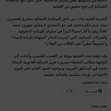
الاجتماعي وتداولتها بعض المنابر الإعلامية، الأمر الذي دفع السلطات
القضائية إلى فتح تحقيق في القضية.
الصدمة الثانية جاءت من داخل المحكمة الابتدائية بمشرع بلقصيري،
حيث صدر حكم مخفف في حق المعتدي لا يتجاوز شهرين حبسا
نافذاً، وهو ما أثار استياءً كبيراً في صفوف الهيئات الحقوقية
والحركات النسائية، التي اعتبرت الحكم “استهانة بكرامة النساء”
و”تشجيعاً خطيراً على الإفلات من العقاب”.
وقد خلفت هذه القضية موجة من الغضب الشعبي، وأعادت إلى
الواجهة مطالب النشطاء بضرورة تعزيز الحماية القانونية للنساء،
خاصة في المناطق القروية، ومواجهة العنف القائم على النوع
الاجتماعي بإرادة سياسية وقضائية حقيقية.
شارك هذا الموضوع:
فيس بوك
X
معجب بهذه: