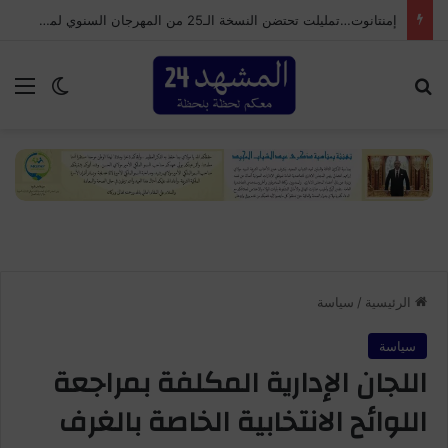
إمنتانوت…تمليلت تحتضن النسخة الـ25 من المهرجان السنوي لموظفي الجماعة
بحث عن
الق
الوضع ا
الرئيسية
/
سياسة
سياسة
اللجان الإدارية المكلفة بمراجعة
اللوائح الانتخابية الخاصة بالغرف