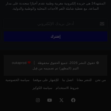
المشهد24 هي جريدة إلكترونية مغربية وطنية تقدم أخبارًا متجددة على مدار
الساعة، مع تغطية شاملة لأهم الأحداث المحلية والوطنية والدولية.
أدخل
بريدك
الإلكتروني
© حقوق النشر 2026، جميع الحقوق محفوظة |
oukaprod
الثيم (المظهر) تم تصميمه من قِبل
من نحن
للنشر معانا
اتصل بنا
للإشهار على موقعنا
سياسة الخصوصية
شروط الاستخدام
سياسة الكوكيز
فيسبوك
‫X
‫YouTube
انستقرام