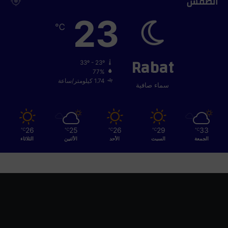
الطقس
23
℃
Rabat
33º - 23º
77%
1.74 كيلومتر/ساعة
سماء صافية
26
25
26
29
33
℃
℃
℃
℃
℃
الجمعة
السبت
الأحد
الأثنين
الثلاثاء