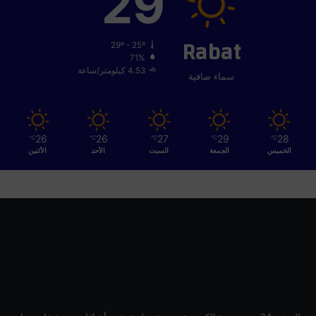
29
Rabat
29º - 25º
71%
4.53 كيلومتر/ساعة
سماء صافية
26
26
27
29
28
℃
℃
℃
℃
℃
الخميس
الجمعة
السبت
الأحد
الأثنين