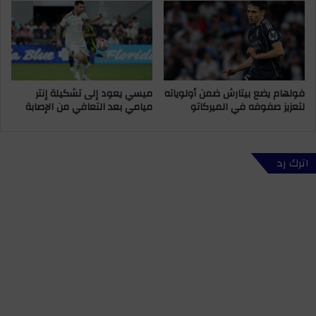
ا
ا
ط
ي
ق
ن
ا
ت
ل
ص
م
ر
فولهام يضع بيتارش ضمن أولوياته
ميسي يعود إلى تشكيلة إنتر
م
ا
لتعزيز صفوفه في الميركاتو
ميامي بعد التعافي من الإصابة
ل
ل
ك
ق
ة
ا
ئ
اترك رد
د
ل
ل
ف
ر
ي
ق
ل
ا
ل