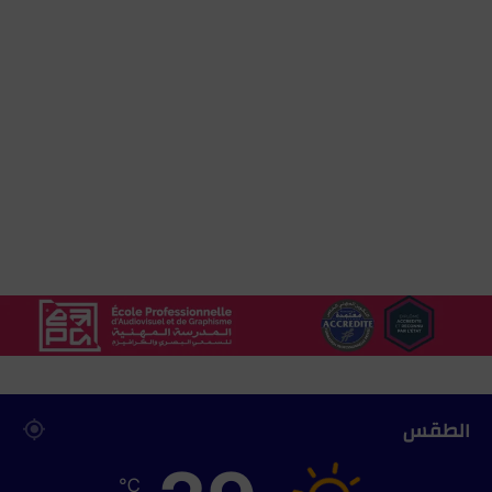
ن
ف
س
ه
الطقس
℃