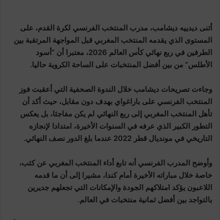
أثنى ديدييه ديشامب، مدرب المنتخب الفرنسي لكرة القدم، على
المستوى الذي يقدمه المنتخب المغربي قبل المواجهة المرتقبة بين
الطرفين في ربع نهائي كأس العالم 2026، معتبرا أن “أسود
الأطلس” من بين أفضل المنتخبات على الساحة الكروية حاليا.
وجاءت تصريحات ديشامب خلال الندوة الصحفية التي أعقبت فوز
المنتخب الفرنسي على باراغواي بهدف دون مقابل، حيث أكد أن
تأهل المنتخب المغربي إلى ربع النهائي لم يكن مفاجئا، بل يعكس
التطور الكبير الذي عرفه في السنوات الأخيرة، امتدادا لإنجازه
التاريخي في مونديال قطر 2022 عندما بلغ الدور نصف النهائي.
وأوضح المدرب الفرنسي أنه تابع أداء المنتخب المغربي عن كثب،
خاصة خلال مباراته الأخيرة أمام كندا، مشيرا إلى أن ما قدمه
اللاعبون يؤكد امتلاكهم الجودة والإمكانات التي تجعلهم جديرين
بالتواجد بين أفضل ثمانية منتخبات في العالم.