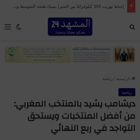
إحباط تهريب 350 كيلوغرامًا من الشيرا بميناء طنجة المتوسط وتوقيف سائق شاحنة للنقل الدولي
بحث عن
الق
الوضع ا
الرئيسية
/
رياضة
رياضة
ديشامب يشيد بالمنتخب المغربي:
من أفضل المنتخبات ويستحق
التواجد في ربع النهائي