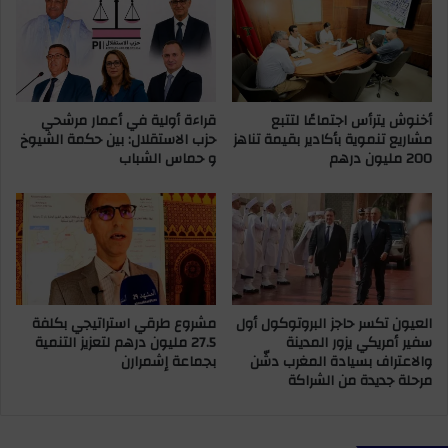
ق
ب
ض
و
ي
د
ة
ش
ا
ي
ل
أخنوش يترأس اجتماعًا لتتبع
قراءة أولية في أعمار مرشحي
ش
مشاريع تنموية بأكادير بقيمة تناهز
حزب الاستقلال: بين حكمة الشيوخ
ق
ي
200 مليون درهم
و حماس الشباب
ب
ة
ا
ت
ئ
ب
ل
ر
ي
ز
ة
د
م
و
ن
ر
العيون تكسر حاجز البروتوكول أول
مشروع طرقي استراتيجي بكلفة
م
إ
سفير أمريكي يزور المدينة
27.5 مليون درهم لتعزيز التنمية
ل
م
والاعتراف بسيادة المغرب دشّن
بجماعة إشمرارن
ف
ا
مرحلة جديدة من الشراكة
د
ر
ا
ة
خ
ا