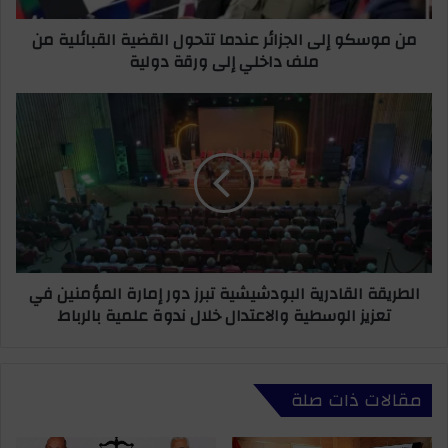
ر
ل
من موسكو إلى الجزائر عندما تتحول القضية القبائلية من
و
ى
ملف داخلي إلى ورقة دولية
ن
ا
ي
ل
ج
ا
ز
ل
ا
ط
ئ
ر
ر
ي
ع
ق
ن
ة
د
ا
م
ل
الطريقة القادرية البودشيشية تبرز دور إمارة المؤمنين في
ا
ق
تعزيز الوسطية والاعتدال خلال ندوة علمية بالرباط
ت
ا
ت
د
ح
ر
و
ي
مقالات ذات صلة
ل
ة
ا
ا
ل
ل