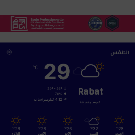
ا
ل
ا
ع
ت
د
ا
ل
الطقس
خ
29
ل
℃
ا
ل
ن
Rabat
د
29º - 26º
و
70%
4.12 كيلومتر/ساعة
ة
غيوم متفرقة
ع
ل
م
ي
26
26
26
32
28
℃
℃
℃
℃
℃
ة
الجمعة
السبت
الأحد
الأثنين
الثلاثاء