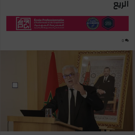
الريع
0