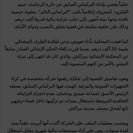
حكماً يقضي بإدانة البرلماني السابق عن دائرة الرحامنة، حميد
العكرود، المعروف إعلامياً بلقب “البرلماني النائم”، بعقوبة حبسية
نافذة مدتها ستة أشهر، إلى جانب غرامة مالية قدرها ألف درهم،
وذلك على خلفية متابعته في قضية تتعلق بالنصب وخيانة الأمانة.
كما قضت المحكمة بأداء تعويض مدني لفائدة الطرف المشتكي
بقيمة 30 ألف درهم، بعدما قررت إلغاء الحكم الابتدائي الصادر سابقاً
عن المحكمة الابتدائية بمراكش، والذي كان قد انتهى إلى تبرئة
المعني بالأمر من التهم المنسوبة إليه.
وتعود تفاصيل القضية إلى شكاية رفعتها شركة متخصصة في كراء
التجهيزات الصوتية والمرئية، اتهمت فيها البرلماني السابق، بصفته
الرئيس الأسبق لجماعة سيدي بوعثمان، بعدم احترام التزاماته
التعاقدية المرتبطة باستغلال معدات تم تركيبها داخل فضاء ترفيهي
تابع لفندق مصنف بمدينة مراكش.
وبحسب معطيات الملف، فإن الشركة أكدت أنها أبرمت عقداً يمتد
لعدة سنوات، ينص على أداء مستحقات مالية شهرية مقابل استغلال