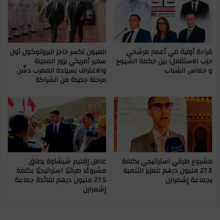
ت
ا
ت
ر
و
”
ي
ل
ج
قراءة أولية في أعمار مرشحي
العيون تكسر حاجز البروتوكول أول
ف
حزب الاستقلال: بين حكمة الشيوخ
سفير أمريكي يزور المدينة
ا
ت
و حماس الشباب
والاعتراف بسيادة المغرب دشّن
ل
ح
مرحلة جديدة من الشراكة
أ
ت
ب
ح
ط
ق
ا
ي
ل
ق
ا
ف
ل
ي
ص
خ
مشروع طرقي استراتيجي بكلفة
عامل إقليم شيشاوة يطلق
ا
ل
27.5 مليون درهم لتعزيز التنمية
مشروعًا طرقيًا استراتيجيًا بكلفة
ع
ا
بجماعة إشمرارن
27.5 مليون درهم لفائدة جماعة
د
ف
إشمرارن
ي
ا
ن
ت
ف
ت