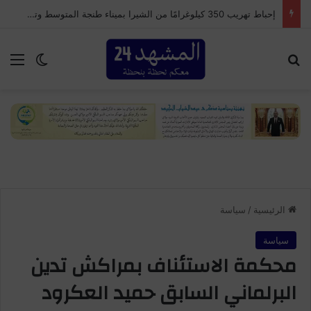
إحباط تهريب 350 كيلوغرامًا من الشيرا بميناء طنجة المتوسط وتوقيف سائق شاحنة للنقل الدولي
بحث عن
الق
الوضع ا
الرئيسية
/
سياسة
سياسة
محكمة الاستئناف بمراكش تدين
البرلماني السابق حميد العكرود