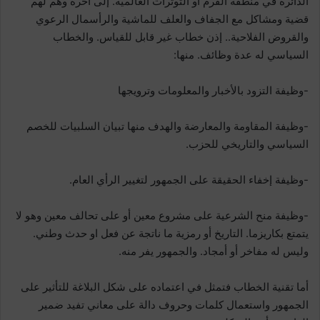
الدائرة في منطقة القرم أو التوترات العالمية. إلى آخره وهم لهم
قضية ومشاكل مع الجفاف والعلف للماشية والرأسمال الرعوي
والقروض الفلاحية.. إذن خطاب غير قابل للقياس. والخطاب
السياسي له عدة وظائف. منها:
-وظيفة التزود بالأخبار والمعلومات وترويجها
-وظيفة المقاومة والمعارضة والهدف منها تبيان السلبيات للخصم
السياسي والتاريخي للحزب.
-وظيفة إخفاء الحقيقة على الجمهور لتغيير الرأي العام.
-وظيفة منح الشرعية على مشروع معين أو على تحالف معين وهو لا
يتمتع بكاريزما. التاريخ أو رمزية ما ناتجة عن فعل او حدث وطني.
وليس له مفاخر أو أمجاد. والجمهور يفر منه.
أما تقنية الخطاب فتمثل في اعتماده على شكل البلاغة للتأثير على
الجمهور واستعمال كلمات وحروف دالة على معاني تفيد ضمير