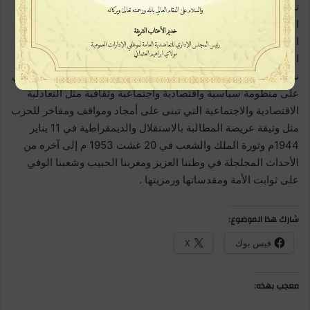
تحمل مجموعة من القيم والأفكار والتي تبين رؤية واضحة لواقع
الأمور السياسية .أن الخطاب السياسي فهو تصريف للإيديولوجيا
الحزبية والتي يجب أن تؤطر شبكة مهمة من المجموعات الأطر
المناضلة من خلال خلق مؤسسات وأجهزة فاعلة لذلك تشرعن
نسقية الحزب في المجتمع وتبرز تفرده في الواقع الاجتماعي. المبني
على منظومة سياسية واقتصادية واجتماعية وثقافية مثل التعادلية
الاقتصادية والاجتماعية التي تبنى على أمجاد ومواقف ومفاخر للحزب
مثل وثيقة عريضة المطالبة بالاستقلال والديمقراطية في 11 يناير
1944م وثورة الملك والشعب في 20 غشت 1953 م إلى آخره من
الأحداث المجلجلة في وطننا العزيز ومغربنا الحبيب وشعبنا الوفي
على ثوابت الأمة ومقدساتها ورمزيتها .
شارك هذا الموضوع:
فيس بوك
X
معجب بهذه: