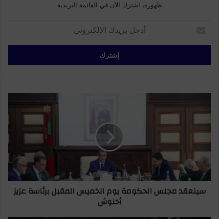
ظهورة، اشترك الآن في القائمة البريدية
أ
د
خ
ل
ب
ر
ي
د
س
ك
ي
ا
ن
ل
ع
إ
ق
ل
د
ك
م
ت
ج
ر
ل
سينعقد مجلس الحكومة يوم الخميس المقبل برئاسة عزيز
و
س
أخنوش
ن
ا
ي
ل