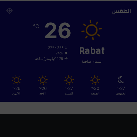
الطقس
26
℃
Rabat
27º - 25º
74%
1.75 كيلومتر/ساعة
سماء صافية
26
26
27
30
27
℃
℃
℃
℃
℃
الخميس
الجمعة
السبت
الأحد
الأثنين