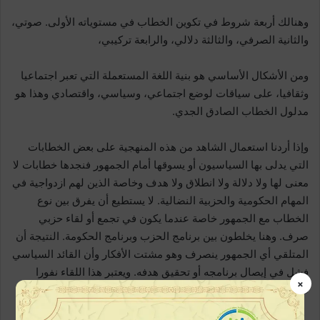
وهنالك أربعة شروط في تكوين الخطاب في مستوياته الأولى. صوتي،
والثانية الصرفي، والثالثة دلالي، والرابعة تركيبي،
ومن الأشكال الأساسي هو بنية اللغة المستعملة التي تعبر اجتماعيا
وثقافيا، على سياقات لوضع اجتماعي، وسياسي، واقتصادي وهذا هو
مدلول الخطاب الصادق الجدي.
وإذا أردنا استعمال الشاهد من هذه المنهجية على بعض الخطابات
التي يدلى بها السياسيون أو يسوقها أمام الجمهور فنجدها خطابات لا
معنى لها ولا دلالة ولا انطلاق ولا هدف وخاصة الذين لهم ازدواجية في
المهام الحكومية والحزبية النضالية. لا يستطيع أن يفرق بين نوع
الخطاب مع الجمهور خاصة عندما يكون في تجمع أو لقاء حزبي
صرف. وهنا يخلطون بين برنامج الحزب وبرنامج الحكومة. النتيجة أن
المتلقي أي الجمهور ينصرف وهو مشتت الأفكار وأن القائد السياسي
فشل في إيصال برنامجه أو تحقيق هدفه. ويعتبر هذا اللقاء نفورا
×
طاردا.