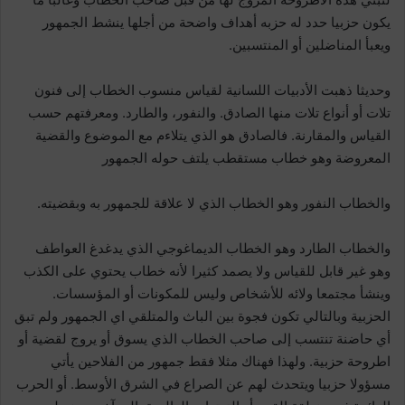
يكون حزبيا حدد له حزبه أهداف واضحة من أجلها ينشط الجمهور
ويعبأ المناضلين أو المنتسبين.
وحديثا ذهبت الأدبيات اللسانية لقياس منسوب الخطاب إلى فنون
تلات أو أنواع تلات منها الصادق. والنفور، والطارد. ومعرفتهم حسب
القياس والمقارنة. فالصادق هو الذي يتلاءم مع الموضوع والقضية
المعروضة وهو خطاب مستقطب يلتف حوله الجمهور
والخطاب النفور وهو الخطاب الذي لا علاقة للجمهور به وبقضيته.
والخطاب الطارد وهو الخطاب الديماغوجي الذي يدغدغ العواطف
وهو غير قابل للقياس ولا يصمد كثيرا لأنه خطاب يحتوي على الكذب
وينشأ مجتمعا ولائه للأشخاص وليس للمكونات أو المؤسسات.
الحزبية وبالتالي تكون فجوة بين الباث والمتلقي اي الجمهور ولم تبق
أي حاضنة تنتسب إلى صاحب الخطاب الذي يسوق أو يروج لقضية أو
اطروحة حزبية. ولهذا فهناك مثلا فقط جمهور من الفلاحين يأتي
مسؤولا حزبيا ويتحدث لهم عن الصراع في الشرق الأوسط. أو الحرب