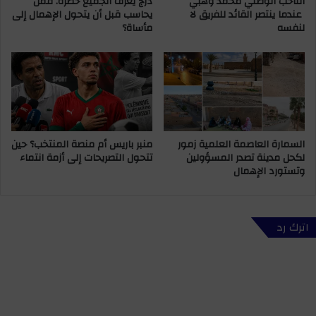
الناخب الوطني محمد وهبي
درجٌ يعرف الجميع خطره. فمن
عندما ينتصر القائد للفريق لا
يحاسب قبل أن يتحول الإهمال إلى
ئ
ن
لنفسه
مأساة؟
ا
ا
س
ي
ة
ك
ع
و
ز
س
ي
و
ز
ي
أ
ش
السمارة العاصمة العلمية زمور
منبر باريس أم منصة المنتخب؟ حين
خ
ي
لكحل مدينة تصدر المسؤولين
تتحول التصريحات إلى أزمة انتماء
ن
د
وتستورد الإهمال
و
ب
ش
ر
و
ح
اترك رد
ا
ل
ف
ر
ي
ق