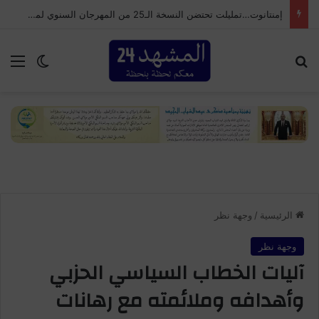
إمنتانوت…تمليلت تحتضن النسخة الـ25 من المهرجان السنوي لموظفي الجماعة
بحث عن
الق
الوضع ا
الرئيسية
/
وجهة نظر
وجهة نظر
آليات الخطاب السياسي الحزبي
وأهدافه وملائمته مع رهانات