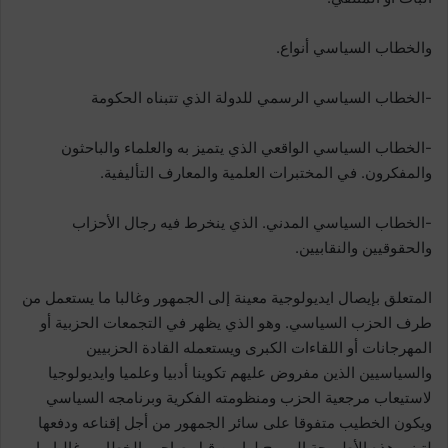
والخطاب السياسي أنواع.
-الخطاب السياسي الرسمي للدولة الذي تتبناه الحكومة
-الخطاب السياسي الواقعي الذي يتميز به والعلماء والباحثون
والمفكرون. في المختبرات العلمية والمعارف التأليفية.
-الخطاب السياسي المدني. الذي ينخرط فيه رجال الأحزاب
والحقوقيين والنقابيين.
المتعلق بإيصال ايديولوجية معينة إلى الجمهور وغالبا ما يستعمل من
طرف الحزب السياسي. وهو الذي يظهر في التجمعات الحزبية أو
المهرجانات أو اللقاءات الكبرى ويستعمله القادة الحزبيين
والسياسيين الذين مفروض عليهم تكوينا أدبيا وعلميا وايديولوجيا
لاستيعاب مرجعية الحزب ومنظومته الفكرية وبرنامجه السياسي
ويكون الخطيب متفوقا على سائر الجمهور من أجل إقناعه ودفعها
لتبني هذه الأطروحة المروج لها من قبل صاحب الخطاب وغالبا ما