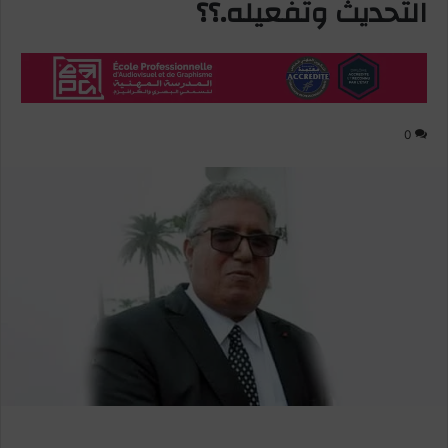
التحديث وتفعيله.؟؟
0