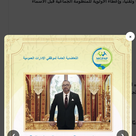
ً وتقنياً، وإعطاء الأولوية للمنظومة الجماعية قبل الأسماء
×
 لمنتخب المغرب لأقل من 20 سنة وقاده للتتويج بكأس العالم للفئة في أكتوبر الماضي. بعد استقالة
معة المغربية لكرة القدم تعيينه مدربًا للمنتخب الوطني الأول.
ستكون المرحلة القادمة اختبارًا حقيقيًا له، إذ يقود منتخبًا يحتل المركز الثامن عالميًا في تصنيف FIFA، ويطمح إلى