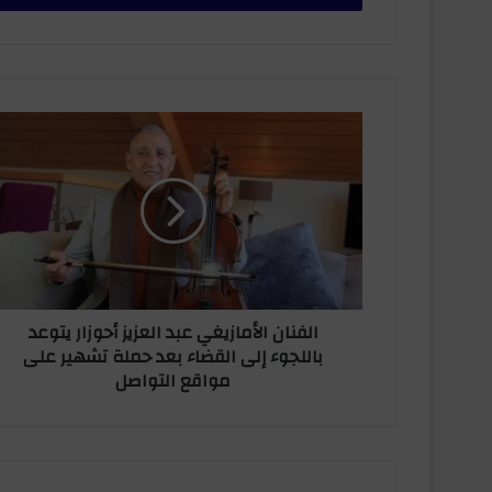
ب
ر
ي
د
ك
ا
ا
ل
ل
ف
إ
ن
ل
ا
ك
ن
ت
ا
ر
ل
و
أ
ن
الفنان الأمازيغي عبد العزيز أحوزار يتوعد
م
ي
باللجوء إلى القضاء بعد حملة تشهير على
ا
مواقع التواصل
ز
ي
غ
ي
ع