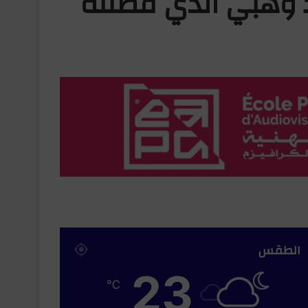
 وهبي الذي فضّلته
الطقس
23
℃