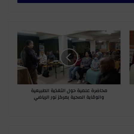
م
ح
ا
ض
ر
ة
ع
ل
م
محاضرة علمية حول التغذية الطبيعية
ي
والوقاية الصحية بمركز نور الرياضي
ة
ح
و
ل
ا
ل