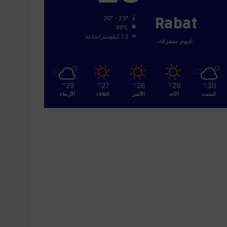
Rabat
30º - 23º
88%
1.3 كيلومتر/ساعة
غيوم متفرقة
29
27
26
29
30
℃
℃
℃
℃
℃
السبت
الأحد
الأثنين
الثلاثاء
الأربعاء