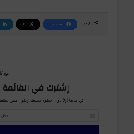
شاركها
فيسبوك
‫X
مع كل
إشترك في القائمة ا
كن متابعاً أولاً بأول، خطوة بسيطة وتكون ممن يطلعو
أ
د
خ
ل