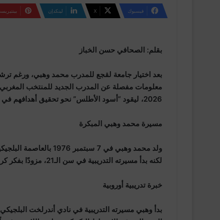
فيسبوك
‫X
لينكدإن
بينتيريس
بقلم: الصحافي حسن الخباز
بعد اختيار جامعة لقجع للمدرب محمد وهبي، ورغم ترشي
معلومات مفصلة عن المدرب الجديد للمنتخب المغربي، و
2026، ليقود “أسود الأطلس” نحو تحقيق أهدافهم في البطولة القادمة والمونديال 2030.
مسيرة محمد وهبي المبكرة
ولد محمد وهبي في 7 سبتم
لكنه بدأ مسيرته التدريبية في سن الـ21، مزودًا بفكر كروي علمي ورؤية تدريبية عميقة.
خبرة تدريبية أوروبية
بدأ وهبي مسيرته التدريبية في نادي أندرلخت البلجيكي