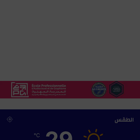
الطقس
29
℃