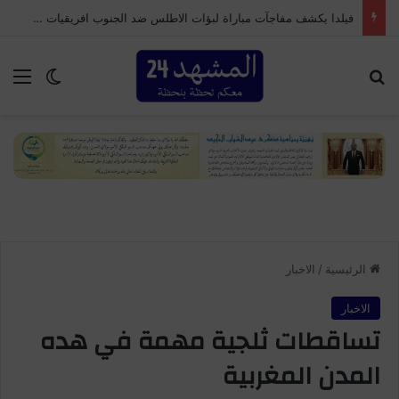
فيلدا يكشف مفاجآت مباراة لبؤات الاطلس ضد الجنوب افريقيات والتي قد تؤهلهن للوصول لكأس العالم
بحث عن
الق
الوضع ا
الرئيسية
/
الاخبار
الاخبار
تساقطات ثلجية مهمة في هده
المدن المغربية