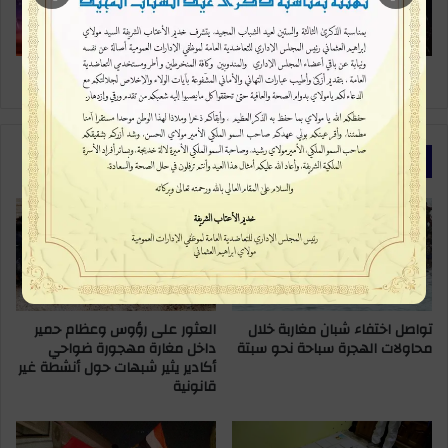
بداية
جديدة؟
ليلة رأس السنة: احتفال بالفساد أم بداية جديدة؟
مقالات ذات صلة
تواصل اختفاء شبان مغاربة خلال
العثور على رؤوس وعظام حمير
محاولات الهجرة سباحة نحو سبتة
داخل مغارة مهجورة ضواحي
أكادير يثير شبهات حول أنشطة غير
قانونية