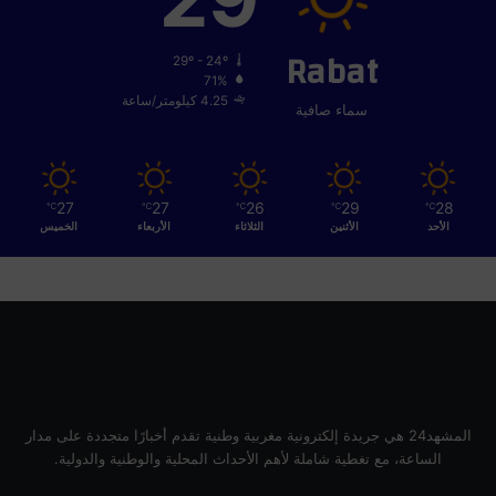
Rabat
29º - 24º
71%
4.25 كيلومتر/ساعة
سماء صافية
27
27
26
29
28
℃
℃
℃
℃
℃
الأحد
الأثنين
الثلاثاء
الأربعاء
الخميس
المشهد24 هي جريدة إلكترونية مغربية وطنية تقدم أخبارًا متجددة على مدار
الساعة، مع تغطية شاملة لأهم الأحداث المحلية والوطنية والدولية.