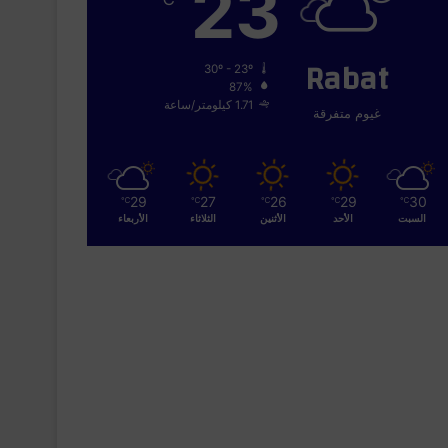
23
Rabat
30º - 23º
87%
1.71 كيلومتر/ساعة
غيوم متفرقة
29
27
26
29
30
℃
℃
℃
℃
℃
السبت
الأحد
الأثنين
الثلاثاء
الأربعاء