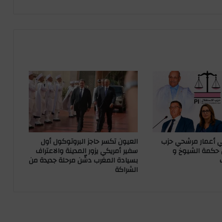
ي
ش
ي
د
ب
م
ج
ه
و
د
ا
ت
ا
ل
في أعمار مرشحي حزب
العيون تكسر حاجز البروتوكول أول
م
ن حكمة الشيوخ و
سفير أمريكي يزور المدينة والاعتراف
ن
بسيادة المغرب دشّن مرحلة جديدة من
الشراكة
ت
خ
ب
و
ي
ؤ