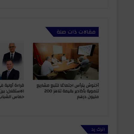
ا
د
س
ي
ت
مقالات ذات صلة
ر
أ
س
ا
ل
ح
ف
ل
ا
أخنوش يترأس اجتماعًا لتتبع مشاريع
قراءة أولية 
ل
تنموية بأكادير بقيمة تناهز 200
الاستقلال: بي
د
مليون درهم
حماس الشباب
ي
ن
ي
ب
م
اترك رد
ن