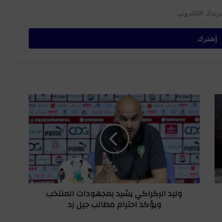
و
ل
ي
د
ا
ل
ر
ك
ر
وليد الركراكي يشيد بمجهودات المنتخب
ا
ويؤكد احترام مطالب جيل زد
ك
ي