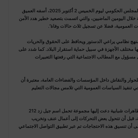
أكد عزيز أخنوش، رئيس الحكومة، خلال افتتاح أشغال المجلس الحكومي ليوم الخميس 2 أكتوبر 2025، أسفه العميق
 خلال اليومين الماضيين، والتي اتسمت بتصعيد خطير هدد الأمن
ات العمومية، فضلا عن تسجيل ثلاث حالات وفاة”.
منهج نظامي يراعي الدستور ويحافظ على الحقوق والحريات
لها مختلف الأجهزة في سبيل حماية استقرار البلاد. كما شدد على
مسؤول مع المطالب الاجتماعية التي رفعتها التعبيرات
لحوار والنقاش داخل المؤسسات والفضاءات العامة، معتبرة أن
 في تنفيذ السياسات العمومية التي تلامس مجالات التعليم
وعرفت عدة مدن مغربية منذ السبت الماضي خروج مظاهرات شبابية دعت إليها مجموعة تحمل اسم جيل زد 212
مشروعة، قبل أن تتحول بعض التحركات إلى أعمال عنف وتخريب
لى أن تنسيق هذه الاحتجاجات تم عبر تطبيق التواصل الاجتماعي