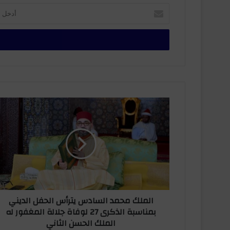
أ
د
خ
ل
ب
ر
ي
د
ك
ا
ا
ل
ل
م
إ
ل
ل
ك
ك
م
ت
ح
ر
م
و
د
ن
الملك محمد السادس يترأس الحفل الديني
ا
ي
بمناسبة الذكرى 27 لوفاة جلالة المغفور له
ل
الملك الحسن الثاني
س