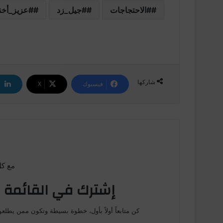
#الاحتجاجات
#جيل_زد
#عزيز_أخ
شاركها
فيسبوك
‫X
مع كل
إشترك في القائمة ا
كن متابعاً أولاً بأول، خطوة بسيطة وتكون ممن يطلعو