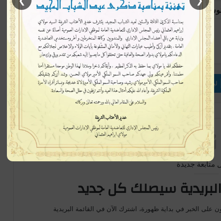
❯
❮
نوش
المغرب
إتبعنا
لينكدإن
بينتيريست
ماسنجر
 متابعة جديدة
لبريدية سيصلك كل جديد
ن على الخبر في بداية ظهورة، اشترك الآن في القائمة البريدية