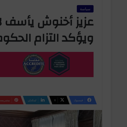
سياسة
عزيز أخنوش يأسف لأ
ويؤكد التزام الحكوم
فيسبوك
‫X
لينكدإن
بينتيريس