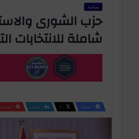
سياسة
حزب الشورى والاستق
شاملة للانتخابات التشر
فيسبوك
‫X
لينكدإن
بينتيريس