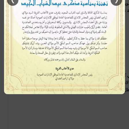
❯
❮
مويل وصرفها بشكل قانوني. وأوضح أن أي خلل في هذا الجانب
قد يضعف ثقة المواطنين في نزاهة الانتخابات التشريعية 2026، داعيا إلى تمكين الأحزاب ومؤسسات المراقبة من
ي كضامن أساسي لشفافية العملية، من خلال تسريع البت في
الانتخابية السريعة والفعالة ستشكل حجر الزاوية في تعزيز