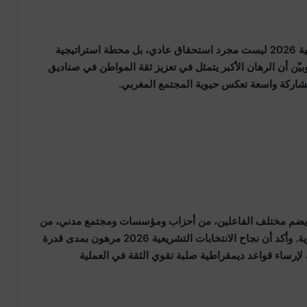
واعتبر حزب الشورى والاستقلال أن الانتخابات التشريعية 2026 ليست مجرد استحقاق عادي، بل محطة استراتيجية
يّن أن الرهان الأكبر يتمثل في تعزيز ثقة المواطن في صناديق
مشاركة واسعة تعكس حيوية المجتمع المغربي.
 يضم مختلف الفاعلين، من أحزاب ومؤسسات ومجتمع مدني، من
أجل الوصول إلى توافق شامل حول الإصلاحات الضرورية. وأكد أن نجاح الانتخابات التشريعية 2026 مرهون بمدى قدرة
لإرساء قواعد ديمقراطية صلبة تقوي الثقة في العملية