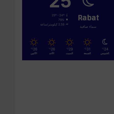
25
Rabat
25º - 24º
79%
2.59 كيلومتر/ساعة
سماء صافية
26
26
29
31
24
℃
℃
℃
℃
℃
الخميس
الجمعة
السبت
الأحد
الأثنين