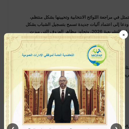
مثل في مراجعة اللوائح الانتخابية وتحيينها بشكل منتظم،
 ودعا إلى اعتماد آليات جديدة تسمح بتسجيل الشباب بشكل
سلس وفعال، بهدف توسيع قاعدة المشاركة في الانتخابات التشريعية 2026، وتجاوز مظاهر العزوف التي ميزت
×
 الشابة، من الولوج إلى التسجيل في اللوائح الانتخابية،
سيعزز شرعية العملية الانتخابية ويجعل الانتخابات التشريعية 2026 محطة نوعية على مستوى الانخراط الشعبي في
 والاستقلال على أهمية ضبط الإنفاق الانتخابي، وذلك عبر