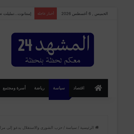
الخميس , 6 أغسطس 2026
أخبار عاجلة
إمنتانوت…تمليلت تحتضن النسخة الـ25 من
الرئسية
اقتصاد
سياسة
رياضة
أسرة ومجتمع
الرئيسية
/
سياسة
/
حزب الشورى والاستقلال يدعو إلى مراجعة 