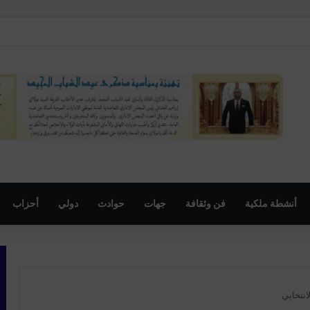
مهرجان السنوي لموظفي الجماعة
أنشطة ملكية
فن وثقافة
جهات
حوادث
دولي
أحزاب
نتخابي