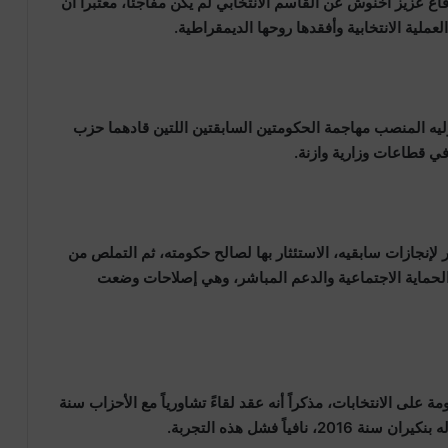
اع عزيز أخنوش عن القاسم الانتخابي لم يكن مفاجئا، معتبرا أن
ملية الانتخابية وأفقدها روحها الديمقراطية.
ليه المنصب مهاجمة الحكومتين السابقتين اللتين قادهما حزب
في قطاعات وزارية وازنة.
إنجازات سابقيه، الاستئثار بها لصالح حكومته، ثم التملص من
الحماية الاجتماعية والدعم المباشر، وهي إصلاحات وضعت
على الانتخابات، مذكراً أنه عقد لقاءً تشاورياً مع الأحزاب سنة