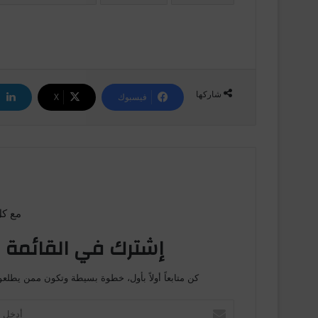
شاركها
فيسبوك
‫X
مع كل
إشترك في القائمة ا
كن متابعاً أولاً بأول، خطوة بسيطة وتكون ممن يطلعو
أ