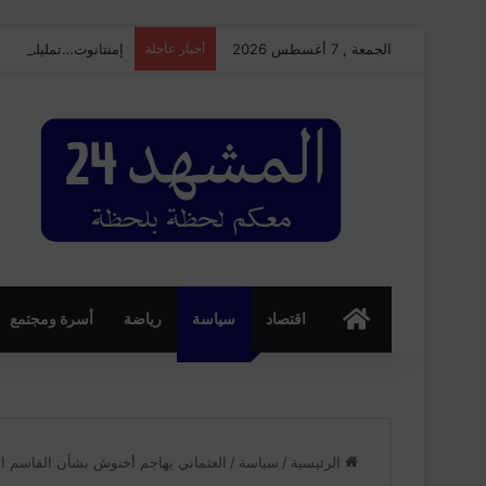
الجمعة , 7 أغسطس 2026
أخبار عاجلة
إمنتانوت…تمليلت تحتضن النسخة الـ25 من ال
الرئسية
اقتصاد
سياسة
رياضة
أسرة ومجتمع
الرئيسية
/
سياسة
/
العثماني يهاجم أخنوش بشأن القاسم الا