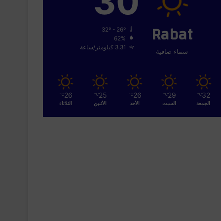
30
Rabat
32º - 26º
62%
3.31 كيلومتر/ساعة
سماء صافية
26
25
26
29
32
℃
℃
℃
℃
℃
الجمعة
السبت
الأحد
الأثنين
الثلاثاء