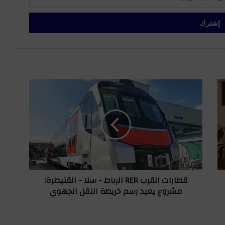
ق
ط
ا
ر
ا
ت
ا
ل
ق
قطارات القرب RER الرباط - سلا - القنيطرة:
ر
مشروع يعيد رسم خريطة النقل الجهوي
ب
R
E
R