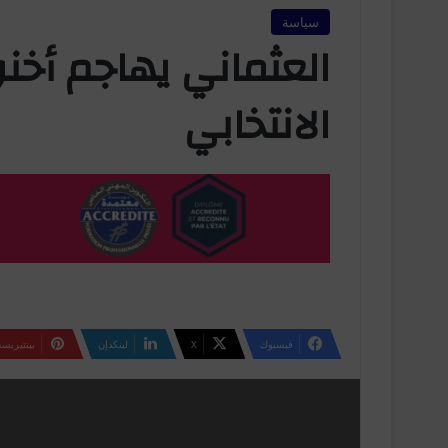
سياسة
العثماني يهاجم أخ
الانتخابي
فيسبوك
‫X
لينكدإن
بينتيريس