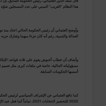
قال سعد الدين العثماني، رئيس الحكومة السابق، إن دف
هذا النظام “الغريب” المبني على عدد المسجلين شوّه الع
وأوضح العثماني أن رئيس الحكومة الحالي اعتاد منذ تو
العدالة والتنمية، رغم أنه كان جزءا منهما وشارك حزبه 
وأضاف أن خطاب أخنوش يقوم على ثلاث قواعد: الإنكار ل
مسؤولياته الحالية، خاصة في ملفات كبرى مثل تعميم 
أسسها الحكومات السابقة.
كما دافع العثماني عن الإشراف السياسي لرئيس الحكومة 
2020 للتحضير لانتخابات 2021، تماماً كما فعل عبد الإله بنكيران سنة 2016، نافياً فشل هذه التجربة.