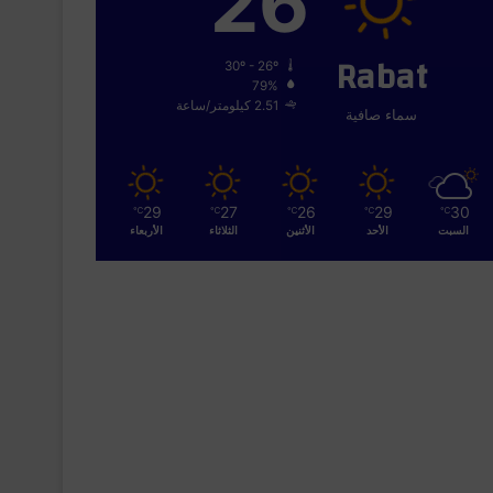
26
Rabat
30º - 26º
79%
2.51 كيلومتر/ساعة
سماء صافية
29
27
26
29
30
℃
℃
℃
℃
℃
السبت
الأحد
الأثنين
الثلاثاء
الأربعاء