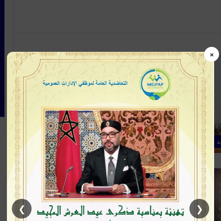
×
35
0
انطلاق عروض التبوريدة في النسخة
الأولى لمهرجان القنيطرة
انطلقت، مساء يوم الجمعة 22 غشت الجاري، بمدينة
القنيطرة، فعاليات عروض التبوريدة ضمن النسخة الأولى
من المهرجان الوطني للقنيطرة، بحضور…
ة
أكمل القراءة »
22
0
لأول مرة في القنيطرة.. إدارة مهرجان
تبدع في تنظيم حدث ثقافي كبير
❯
❮
بأسلوب احترافي ومحكم