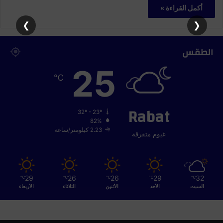
أكمل القراءة »
❯
❮
الطقس
25
℃
Rabat
32º - 23º
82%
2.23 كيلومتر/ساعة
غيوم متفرقة
29
26
26
29
32
℃
℃
℃
℃
℃
السبت
الأحد
الأثنين
الثلاثاء
الأربعاء