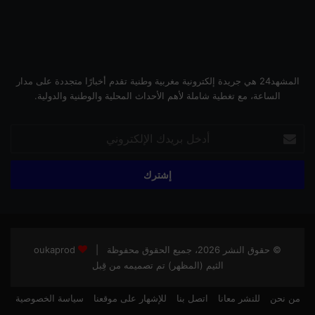
المشهد24 هي جريدة إلكترونية مغربية وطنية تقدم أخبارًا متجددة على مدار
الساعة، مع تغطية شاملة لأهم الأحداث المحلية والوطنية والدولية.
أدخل
بريدك
الإلكتروني
© حقوق النشر 2026، جميع الحقوق محفوظة |
oukaprod
الثيم (المظهر) تم تصميمه من قِبل
من نحن
للنشر معانا
اتصل بنا
للإشهار على موقعنا
سياسة الخصوصية