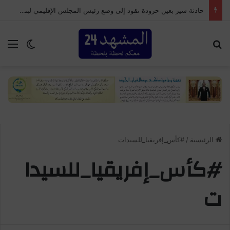
حادثة سير بعين حرودة تقود إلى وضع رئيس المجلس الإقليمي لبنسليمان تحت الحراسة النظرية
بحث عن
الق
الوضع ا
الرئيسية
/
#كأس_إفريقيا_للسيدات
#كأس_إفريقيا_للسيدا
ت