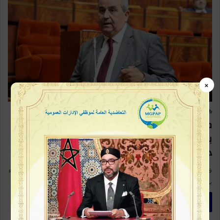
×
برلمان
19
0
ميداوي: لا يمكن مقارنة الجامعات المغربية
بنظيراتها العالمية بميزانيات تفوق 40 مليار
دولار
قال عز الدين ميداوي، وزير التعليم العالي والبحث العلمي والابتكار، مساء
يوم الثلاثاء بمجلس المستشارين، إن التصنيفات الدولية للجامعات تعتمد…
أكمل القراءة »