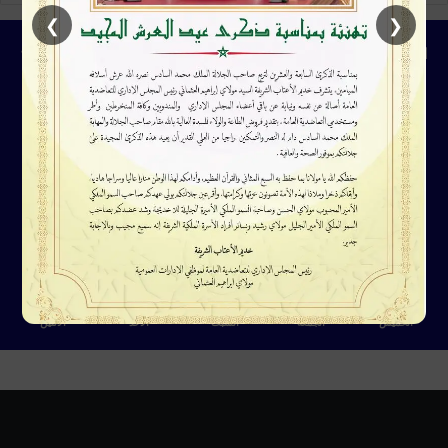
❯
❮
الطقس
25
℃
Rabat
25º - 24º
79%
2.59 كيلومتر/ساعة
سماء صافية
26
26
29
31
24
℃
℃
℃
℃
℃
الخميس
الجمعة
السبت
الأحد
الأثنين