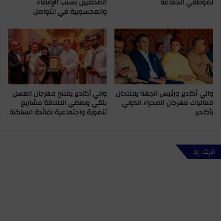
لموظفي الجماعة
الصحفيين بسبب الإقصاء
ع
ي
والمحسوبية في التواصل
ل
س
ى
ج
ا
ه
ل
ة
و
ب
ر
ن
ق
ي
و
م
والي أكادير ورئيس الجهة يفتتحان
والي أكادير يفتتح مهرجان العسل
ت
ل
فعاليات مهرجان الصحراء الدولي
بتقي ويعطي انطلاقة مشاريع
ط
ا
بأكادير
تنموية واجتماعية لفائدة الساكنة
ل
ل
ب
خ
م
ن
ن
ي
اترك رد
ه
ف
ا
ر
ل
ة
ت
م
ص
س
ف
ؤ
ي
و