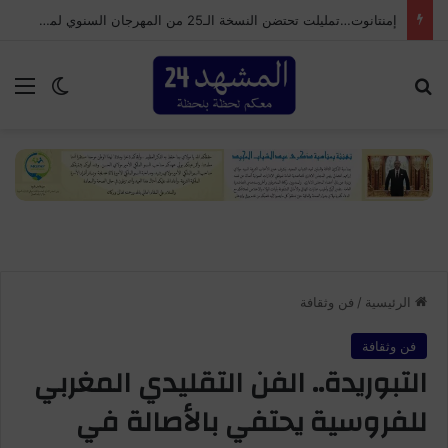
إمنتانوت…تمليلت تحتضن النسخة الـ25 من المهرجان السنوي لموظفي الجماعة
بحث عن
الق
الوضع ا
الرئيسية
/
فن وثقافة
فن وثقافة
التبوريدة.. الفن التقليدي المغربي
للفروسية يحتفي بالأصالة في