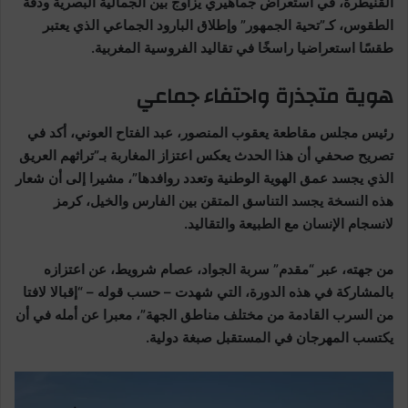
القنيطرة، في استعراض جماهيري يزاوج بين الجمالية البصرية ودقة
الطقوس، كـ”تحية الجمهور” وإطلاق البارود الجماعي الذي يعتبر
طقسًا استعراضيا راسخًا في تقاليد الفروسية المغربية.
هوية متجذرة واحتفاء جماعي
رئيس مجلس مقاطعة يعقوب المنصور، عبد الفتاح العوني، أكد في
تصريح صحفي أن هذا الحدث يعكس اعتزاز المغاربة بـ”تراثهم العريق
الذي يجسد عمق الهوية الوطنية وتعدد روافدها”، مشيرا إلى أن شعار
هذه النسخة يجسد التناسق المتقن بين الفارس والخيل، كرمز
لانسجام الإنسان مع الطبيعة والتقاليد.
من جهته، عبر “مقدم” سربة الجواد، عصام شرويط، عن اعتزازه
بالمشاركة في هذه الدورة، التي شهدت – حسب قوله – “إقبالا لافتا
من السرب القادمة من مختلف مناطق الجهة”، معبرا عن أمله في أن
يكتسب المهرجان في المستقبل صبغة دولية.