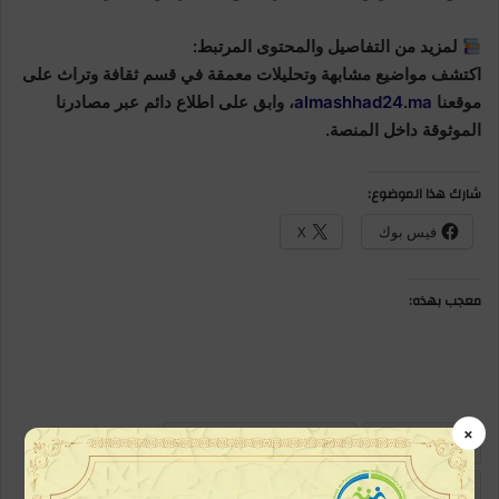
لمزيد من التفاصيل والمحتوى المرتبط:
اكتشف مواضيع مشابهة وتحليلات معمقة في قسم ثقافة وتراث على
موقعنا
almashhad24.ma
، وابق على اطلاع دائم عبر مصادرنا
الموثوقة داخل المنصة.
شارك هذا الموضوع:
فيس بوك
X
معجب بهذه:
×
#التبوريدة
#الفروسية_التقليدية
#عيد_العرش
الرباط