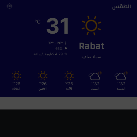
الطقس
31
℃
Rabat
32º - 26º
66%
4.29 كيلومتر/ساعة
سماء صافية
26
26
26
32
32
℃
℃
℃
℃
℃
الجمعة
السبت
الأحد
الأثنين
الثلاثاء