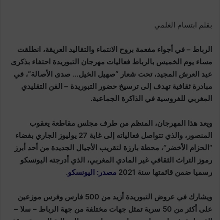
بقلم ابتسام الغلمي
الرباط – في أجواء مفعمة بروح الانتماء والتقاليد العريقة، انطلقت
مساء يوم الخميس بالرباط فعاليات مهرجان التبوريدة احتفاء بذكرى
عيد العرش المجيد، تحت شعار “صهيل الخيل… صدى الأصالة”، في
مبادرة ثقافية تهدف إلى ترسيخ حضور التبوريدة – الفن التقليدي
المغربي للفروسية في الذاكرة الجماعية.
وي
عد هذا المهرجان، المنظم من طرف مجلس مقاطعة يعقوب
المنصور، والذي تتواصل فعالياته إلى غاية 27 يوليوز الجاري بفضاء
“الحزام الأخضر”، محطة بارزة لتقريب الأجيال الجديدة من أحد أبرز
رموز التراث الثقافي غير المادي المغربي، الذي أدرجته اليونسكو
رسميا ضمن قائمتها سنة 2021
مصدر: اليونسكو
.
ويشارك في عروض التبوريدة أزيد من 500 فارس وفرس موزعين
على أكثر من 50 سربة تمثل جهات مختلفة من جهة الرباط – سلا –