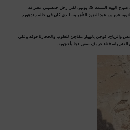
في واقعة مأساوية هزت جماعة تيموليلت بإقليم أزيلال، صباح اليوم السبت 28 يونيو، لقي رجل خمسيني مصرعه
وية عمر بن عبد العزيز التأهيلية، الذي كان في حالة متدهورة
س والرياح، فوجئ بانهيار مفاجئ للطوب والحجارة فوقه وعلى
الغنم باستثناء خروف صغير نجا بأعجوبة.