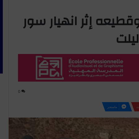
قطيعه إثر انهيار سور
ليلت
0
ت
ماسنجر