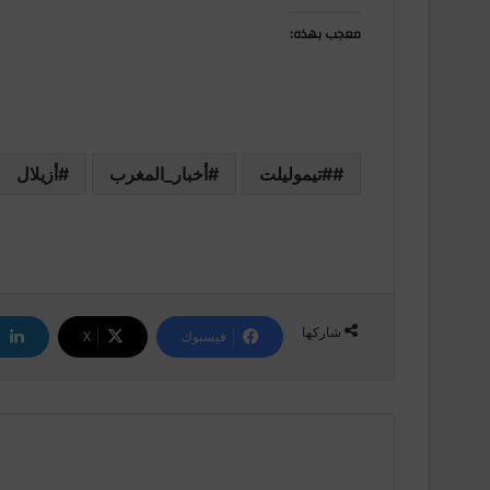
معجب بهذه:
#تيموليلت
أخبار_المغرب
أزيلال
شاركها
فيسبوك
‫X