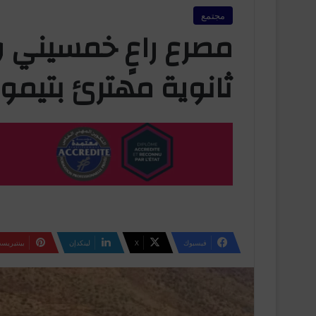
مجتمع
مصرع راعٍ خمسيني و
ثانوية مهترئ بتيمو
فيسبوك
‫X
لينكدإن
بينتيريس