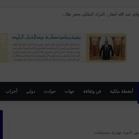
 عبد الله أمغار.. الدرك الملكي يحجز طنًا من “الماحيا” ويُحبط محاولة ترويجها
أنشطة ملكية
فن وثقافة
جهات
حوادث
دولي
أحزاب
ر ثانوية مهترئ بتيموليلت