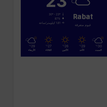
23
Rabat
30º - 23º
87%
1.81 كيلومتر/ساعة
غيوم متفرقة
29
27
26
29
30
℃
℃
℃
℃
℃
السبت
الأحد
الأثنين
الثلاثاء
الأربعاء