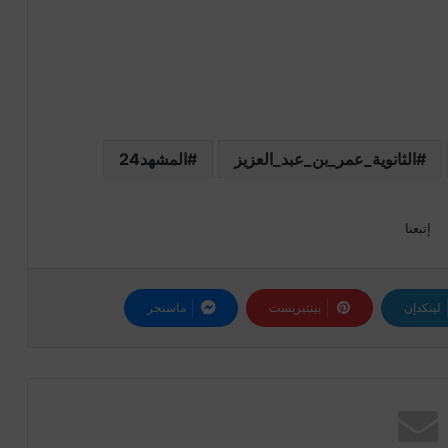
الثانوية_عمر_بن_عبد_العزيز
المشهد24
إتبعنا
لينكدإن
بينتيريست
ماسنجر