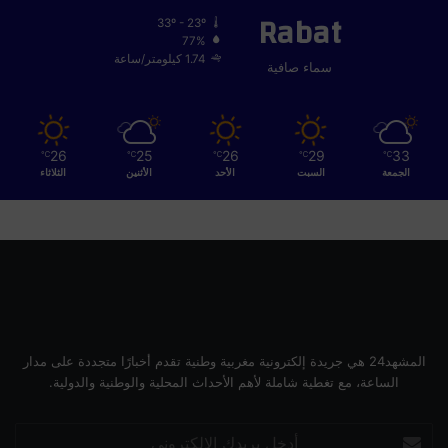
Rabat
33º - 23º
77%
1.74 كيلومتر/ساعة
سماء صافية
26
25
26
29
33
℃
℃
℃
℃
℃
الجمعة
السبت
الأحد
الأثنين
الثلاثاء
المشهد24 هي جريدة إلكترونية مغربية وطنية تقدم أخبارًا متجددة على مدار
الساعة، مع تغطية شاملة لأهم الأحداث المحلية والوطنية والدولية.
أدخل