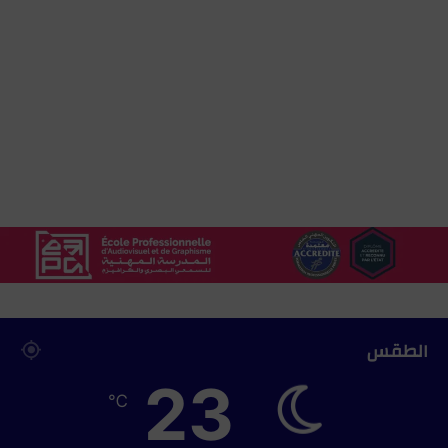
د
ي
ت
ي
ت
و
ن
س
و
ب
ن
ي
ن
الطقس
23
℃