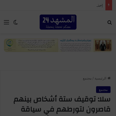
إحباط محاولة ترويج 7300 قرص مهلوس وتوقيف شخصين بأكادير
بحث عن
الق
الوضع ا
الرئيسية
/
مجتمع
مجتمع
سلا: توقيف ستة أشخاص بينهم
قاصرون لتورطهم في سياقة