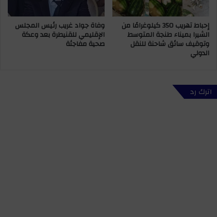
ض
ز
أ
و
إحباط تهريب 350 كيلوغرامًا من
وفاة جواد غريب رئيس المجلس
م
ش
الشيرا بميناء طنجة المتوسط
الإقليمي للقنيطرة بعد وعكة
ا
ك
وتوقيف سائق شاحنة للنقل
صحية مفاجئة
م
و
الدولي
م
ك
ح
ح
ل
و
ع
ل
اترك رد
م
ا
و
ل
م
ز
ي
ل
ز
و
ل
ي
ق
ب
ل
و