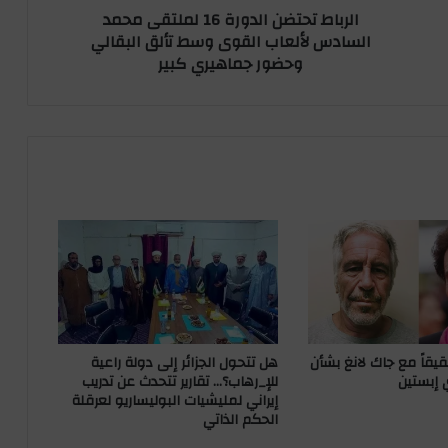
الرباط تحتضن الدورة 16 لملتقى محمد
ض
السادس لألعاب القوى وسط تألق البقالي
ن
وحضور جماهيري كبير
ا
ل
د
و
ر
ة
1
6
ل
م
ل
ت
ق
ى
م
قيقاً مع جاك لانغ بشأن
هل تتحول الجزائر إلى دولة راعية
ح
 إبستين
للإ_رهاب؟… تقارير تتحدث عن تدريب
م
إيراني لمليشيات البوليساريو لعرقلة
الحكم الذاتي
د
ا