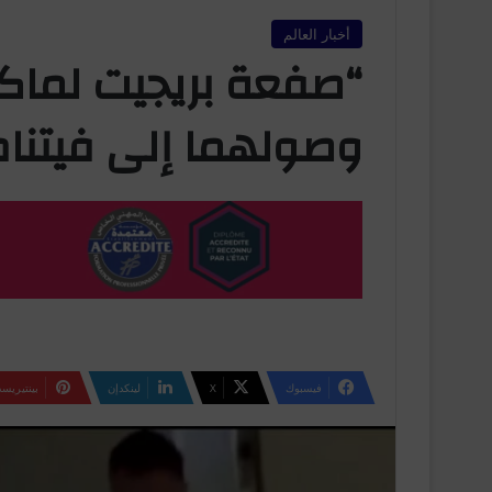
أخبار العالم
“صفعة بريجيت لماكرو
وصولهما إلى فيتنام 
فيسبوك
‫X
لينكدإن
بينتيريس