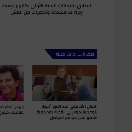
ن
انطلاق امتحانات السنة الأولى بكالوريا وسط
ح
ي
إجراءات مشددة وتحذيرات من الغش
ا
ن
ا
ت
ا
ل
س
مقالات ذات صلة
ن
ة
ا
ل
أ
و
ل
ى
ب
الفنان الأمازيغي عبد العزيز أحوزار
باريس تفتح تح
ك
يتوعد باللجوء إلى القضاء بعد حملة
علاقته بجيفري
تشهير على مواقع التواصل
ا
ل
و