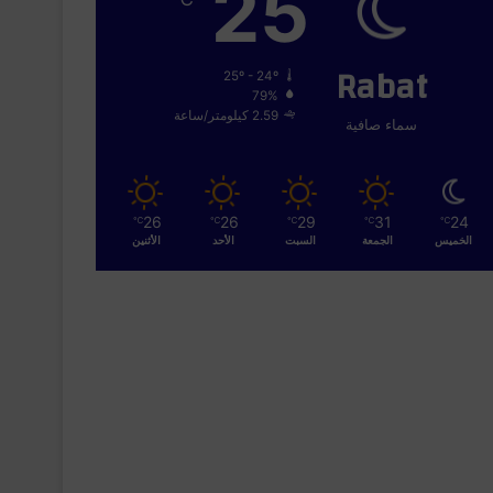
25
Rabat
25º - 24º
79%
2.59 كيلومتر/ساعة
سماء صافية
26
26
29
31
24
℃
℃
℃
℃
℃
الخميس
الجمعة
السبت
الأحد
الأثنين