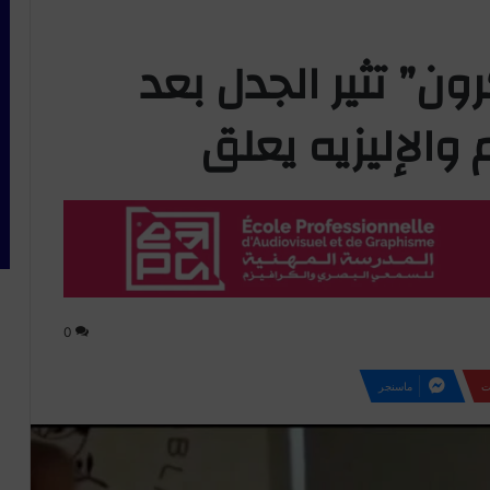
ن” تثير الجدل بعد
والإليزيه يعلق
0
ت
ماسنجر