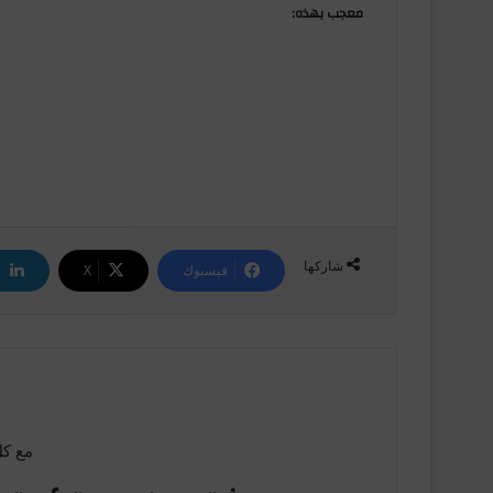
معجب بهذه:
شاركها
فيسبوك
‫X
مع كل