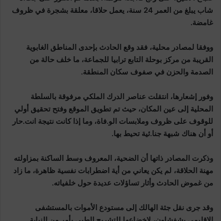
شاب يبلغ من العمر 24 سنة، يعمل حلاقا، معلقة بشجرة في ظروف
غامضة.
ووفقا لمصادر محلية، فقد وقع الحادث بإحدى المناطق الغابوية
القريبة من مركز بوحلة التابع ترابيا للجماعة، ما خلف حالة من
الصدمة والحزن في صفوف سكان المنطقة.
وفور إشعارها، انتقلت عناصر الدرك الملكي مرفوقة بالسلطة
المحلية إلى عين المكان، حيث تم تطويق الموقع وفتح تحقيق أولي
للوقوف على ظروف وملابسات الو.فاة، وما إذا كانت نتيجة انت.حار
أو أن هناك شبهة جنا.ئية تحيط بها.
وذكرت المصادر ذاتها أن الضحية، المعروف وسط الساكنة بمزاولته
مهنة الحلاقة، لم يكن يعاني من أية اضطرابات نفسية ظاهرة، ما زاد
من غموض الحادث وأثار تساؤلات عديدة حول خلفياته.
وقد جرى نقل جثة الهالك إلى مستودع الأموات بالمستشفى
الإقليمي بشفشاون، لإخضاعها للتشريح الطبي بأمر من النيابة