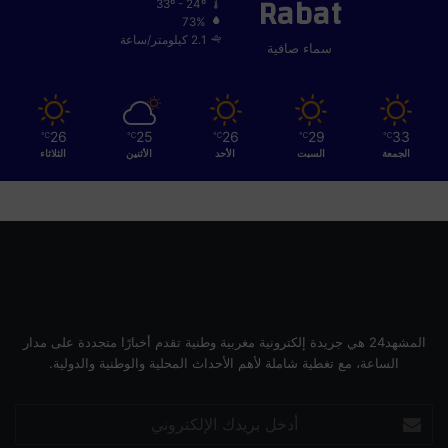
Rabat
33º - 24º
73%
2.1 كيلومتر/ساعة
سماء صافية
26
25
26
29
33
℃
℃
℃
℃
℃
الجمعة
السبت
الأحد
الأثنين
الثلاثاء
المشهد24 هي جريدة إلكترونية مغربية وطنية تقدم أخبارًا متجددة على مدار
الساعة، مع تغطية شاملة لأهم الأحداث المحلية والوطنية والدولية.
أدخل
بريدك