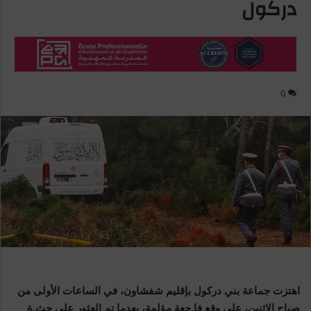
دركول
0
اهتزت جماعة بني دركول بإقليم شفشاون، في الساعات الأولى من
صباح الاثنين، على وقع فا.جعة مؤلمة، بعدما تم العثور على جث.ة