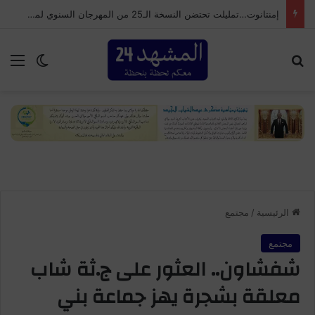
إمنتانوت…تمليلت تحتضن النسخة الـ25 من المهرجان السنوي لموظفي الجماعة
بحث عن
الق
الوضع ا
الرئيسية
/
مجتمع
مجتمع
شفشاون.. العثور على ج.ثة شاب
معلقة بشجرة يهز جماعة بني