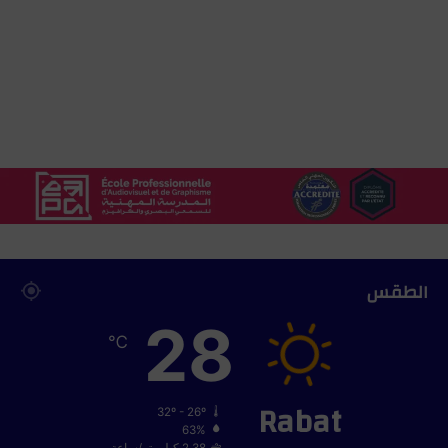
ع
ز
ي
ز
ا
ل
ت
ع
ا
و
ن
ف
ي
م
الطقس
ج
28
ا
℃
ل
ا
ل
Rabat
ص
32º - 26º
ي
63%
2.38 كيلومتر/ساعة