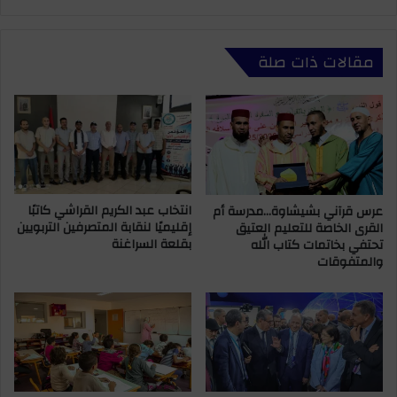
ه
ة
م
ا
ة
ل
مقالات ذات صلة
ت
ث
ر
ا
و
ن
ي
ي
ج
ة
ا
ل
ل
ل
م
ج
ؤ
انتخاب عبد الكريم القراشي كاتبًا
عرس قرآني بشيشاوة…مدرسة أم
ن
إقليميًا لنقابة المتصرفين التربويين
القرى الخاصة للتعليم العتيق
ث
ة
بقلعة السراغنة
تحتفي بخاتمات كتاب الله
ر
ا
والمتفوقات
ا
ل
ت
م
ا
ش
ل
ت
ع
ر
ق
ك
ل
ة
ي
ا