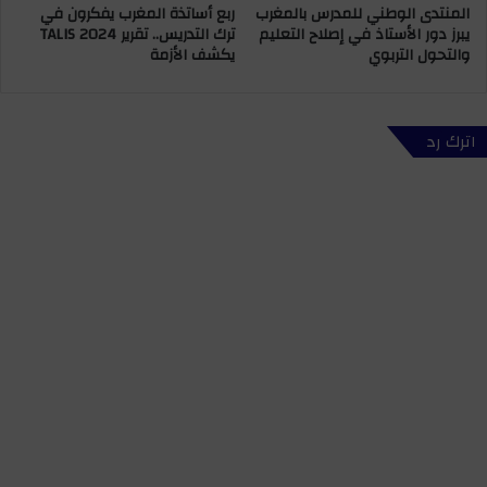
المنتدى الوطني للمدرس بالمغرب
ربع أساتذة المغرب يفكرون في
ة
ل
يبرز دور الأستاذ في إصلاح التعليم
ترك التدريس.. تقرير TALIS 2024
و
م
والتحول التربوي
يكشف الأزمة
ح
غ
ج
ر
ز
ب
6
ي
اترك رد
9
ة
3
-
4
ا
ق
ل
ر
م
ص
و
ا
ر
م
ي
خ
ت
د
ا
ر
ن
ا
ي
ة
ل
ت