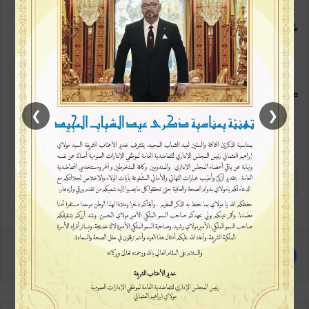
شارك هذا الموضوع:
فيس بوك
X
معجب بهذه:
❯
❮
ismagi