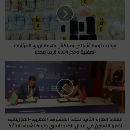
ا
ق
ل
ي
إ
ف
ل
أ
ك
ر
ت
ب
ر
ع
توقيف أربعة أشخاص بمراكش بتهمة ترويج المؤثرات
و
ة
العقلية وحجز 6934 قرصا مخدرا
ن
أ
ي
ش
خ
ا
ا
ن
ص
ع
ب
ق
م
ا
ر
د
ا
ا
ك
ل
ش
د
انعقاد الدورة الثانية للجنة المشتركة المغربية-الموريتانية
ب
و
لتعزيز التعاون في مجال الصيد البحري وتربية الأحياء المائية
ت
ر