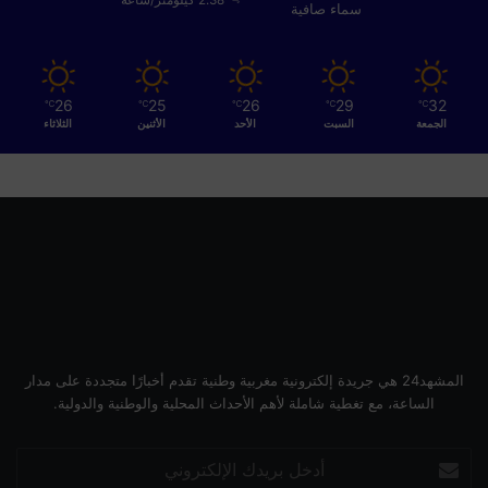
د
سماء صافية
ا
ل
ب
ح
26
25
26
29
32
℃
℃
℃
℃
℃
ر
الجمعة
السبت
الأحد
الأثنين
الثلاثاء
ي
و
ت
ر
ب
ي
ة
ا
ل
أ
ح
المشهد24 هي جريدة إلكترونية مغربية وطنية تقدم أخبارًا متجددة على مدار
ي
الساعة، مع تغطية شاملة لأهم الأحداث المحلية والوطنية والدولية.
ا
ء
أدخل
ا
بريدك
ل