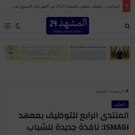
إمنتانوت…تمليلت تحتضن النسخة الـ25 من المهرجان السنوي لموظفي الجماعة
بحث عن
الق
الوضع ا
الرئيسية
/
التعليم
التعليم
المنتدى الرابع للتوظيف بمعهد
ISMAGI: نافذة جديدة للشباب