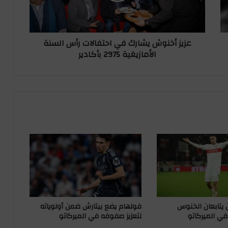
ن
و
ش
عزيز أخنوش يشارك في احتفالات رأس السنة
ي
الأمازيغية 2975 بأكادير
ش
ا
ر
ك
ف
ي
ا
ح
ت
ف
ا
ل
ا
ت
ر
ان يتابعان الخنوس
فولهام يضع بيتارش ضمن أولوياته
أ
في الميركاتو
لتعزيز صفوفه في الميركاتو
س