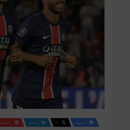
فيسبوك
‫X
لينكدإن
بينتيريس