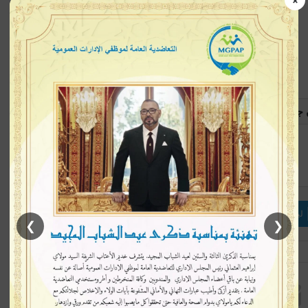
×
 جيرمان
إتبعنا
لينكدإن
بينتيريست
ماسنجر
❯
❮