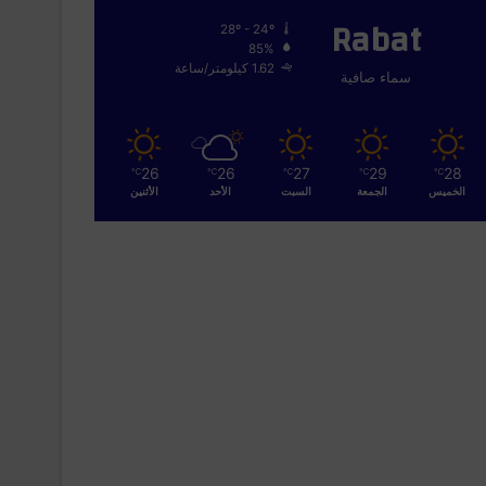
Rabat
28º - 24º
85%
1.62 كيلومتر/ساعة
سماء صافية
26
26
27
29
28
℃
℃
℃
℃
℃
الخميس
الجمعة
السبت
الأحد
الأثنين