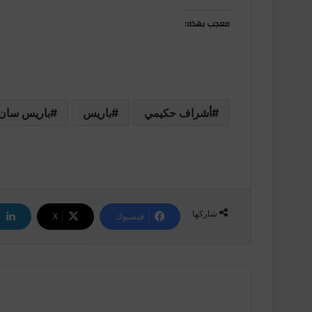
معجب بهذه:
أشراف حكيمي
باريس
باريس سان
شاركها
فيسبوك
‫X