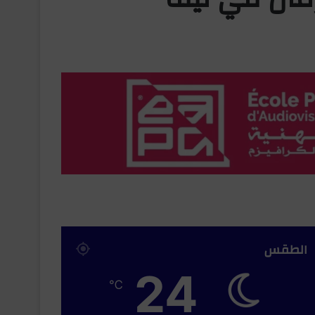
الطقس
24
℃