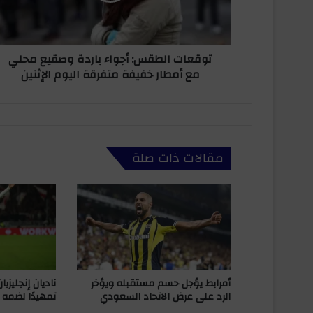
ت
ا
ر
ل
و
ط
ن
توقعات الطقس: أجواء باردة وصقيع محلي
ق
ي
مع أمطار خفيفة متفرقة اليوم الإثنين
س
:
أ
ج
و
ا
مقالات ذات صلة
ء
ب
ا
ر
د
ة
و
ص
ق
أمرابط يؤجل حسم مستقبله ويؤخر
ناديان إنجليزي
ي
الرد على عرض الاتحاد السعودي
تمهيدًا لضمه 
ع