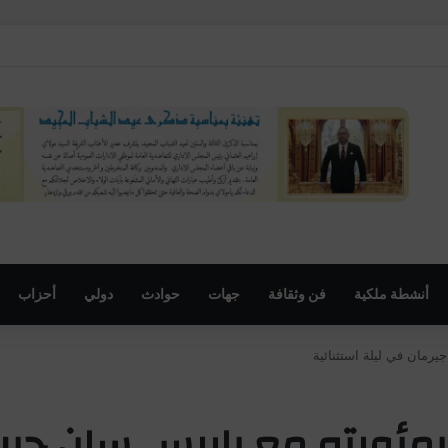
أنشطة ملكية
فن وثقافة
جهات
حوادث
دولي
أحزاب
رمان في ليلة استثنائية
ئويته مع باريس سان جيرم