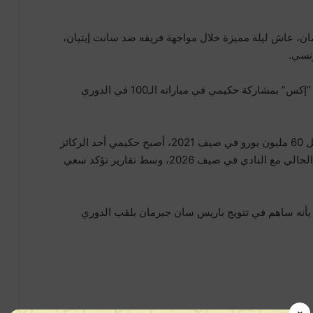
، عاش ليلة مميزة خلال مواجهة فريقه ضد سانت إيتيان،
واحتفى الحساب الرسمي للنادي الباريسي على منصة “إكس” بمشاركة حكيمي في مباراته الـ100 في الدوري
منذ انضمامه للفريق قادمًا من إنتر ميلان الإيطالي مقابل 60 مليون يورو في صيف 2021، أصبح حكيمي أحد الركائز
الأساسية في صفوف العملاق الباريسي. وينتهي عقده الحالي مع النادي في صيف 2026، وسط تقارير تؤكد سعي
ا بأنه ساهم في تتويج باريس سان جيرمان بلقب الدوري