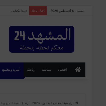
السبت , 8 أغسطس 2026
أخبار عاجلة
فيلدا يكشف مفاجآت م
الرئسية
اقتصاد
سياسة
رياضة
أسرة ومجتمع
الرئيسية
/
مجتمع
/
بكالوريا 2026.. ارتفاع نسبة النجاح وتفوق متواصل للإناث على الصعيد الوطني