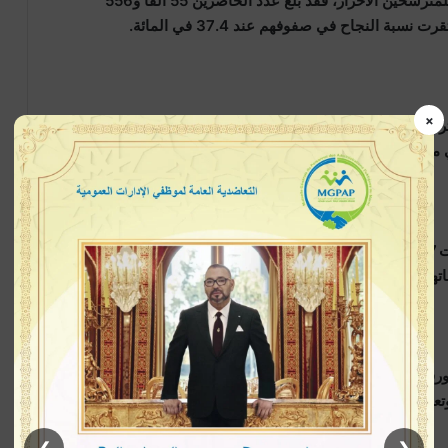
بنسبة حضور وصلت إلى 94.9 في المائة. أما بالنسبة للمترشحين الأحرار، فقد بلغ عدد الحاضرين 55 ألفاً و556
×
وفي ما يخص النتائج المتميزة، حصل 161 ألفاً و657 مترشحة ومترشحاً على ميزة، أي ما يمثل 57 في المائة من
مستوى التحصيل الدراسي لدى عدد كبير من التلاميذ.
كما حقق المترشحون في وضعية إعاقة نسبة نجاح بلغت 81.7 في المائة، بعد استفادتهم من إجراءات وتدابير خاصة
تهم.
زت بمواصلة تحديث ورقمنة مختلف مراحل تنظيم الامتحانات، من خلال اعتماد
وتعزيز تدابير تأمين المواضيع وضمان سريتها، إلى جانب إصدار