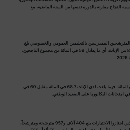
اجحين ونسبة النجاح مقارنة بالدورة نفسها من السنة الماضية، مع
 المترشحين الممدرسين بالتعليمين العمومي والخصوصي بلغ
262 ألفاً و442 تلميذة وتلميذاً، من بينهم 154 ألفاً و881 من الإناث، أي ما يعادل 59 في المائة من مجموع الناجحين.
وسجلت نسبة النجاح العامة لدى الممدرسين 64.8 في المائة، فيما بلغت لدى الإناث 68.7 في المائة مقابل 60 في
ي امتحانات البكالوريا على الصعيد الوطني.
وأوضح المصدر ذاته أن عدد المترشحين الممدرسين الذين اجتازوا الاختبارات بلغ 404 آلاف و957 مترشحة ومترشحاً،