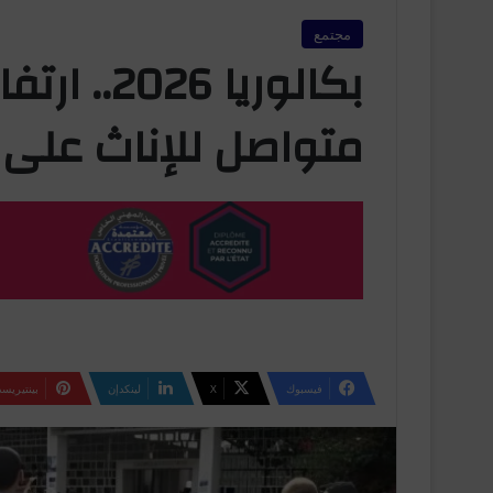
مجتمع
بكالوريا 
متواصل للإناث على 
فيسبوك
‫X
لينكدإن
بينتيريس