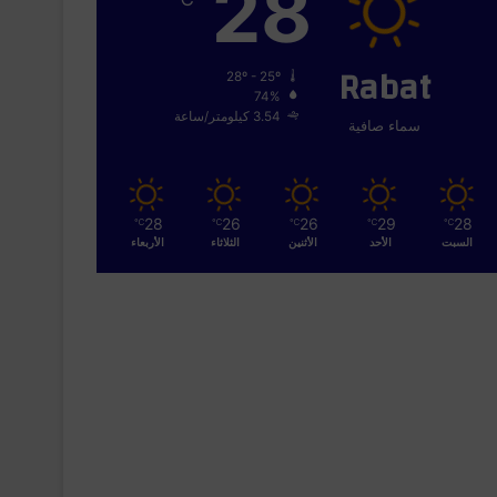
28
Rabat
28º - 25º
74%
3.54 كيلومتر/ساعة
سماء صافية
28
26
26
29
28
℃
℃
℃
℃
℃
السبت
الأحد
الأثنين
الثلاثاء
الأربعاء