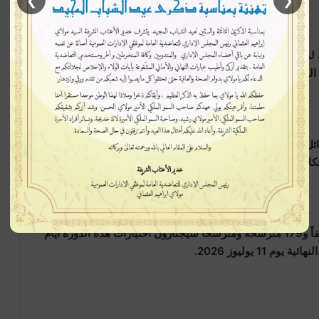
❯
❮
 لمحاربة الغش بمختلف أشكاله، وذلك بتنسيق مع السلطات
 المترشحين.
وأشارت إلى أن المترشحين توصلوا بنتائجهم عبر الرسائل النصية القصيرة والبريد الإلكتروني الرسمي “taalim.ma”،
 من 18 يونيو الجاري.
وبخصوص الدورة الاستدراكية، أكدت الوزارة أن 163 ألفاً و179 مترشحة ومترشحاً سيجتازون اختبارات هذه الدورة أيام