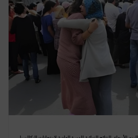
وم الأربعاء، النتائج النهائية للدورة العادية لامتحانات البكالوريا