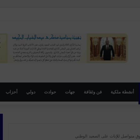
باراة لبؤات الاطلس ضد الجنوب افريقيات والتي قد تؤهلهن للوصول لكأس العالم
أنشطة ملكية
فن وثقافة
جهات
حوادث
دولي
أحزاب