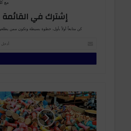
مع كل
إشترك في القائمة ا
كن متابعاً أولاً بأول، خطوة بسيطة وتكون ممن يطلعو
أ
د
خ
ل
ب
ر
ي
د
ك
أ
ا
س
ل
و
إ
ا
ل
ق
ك
ح
ت