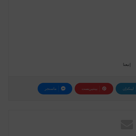
إتبعنا
لينكدإن
بينتيريست
ماسنجر