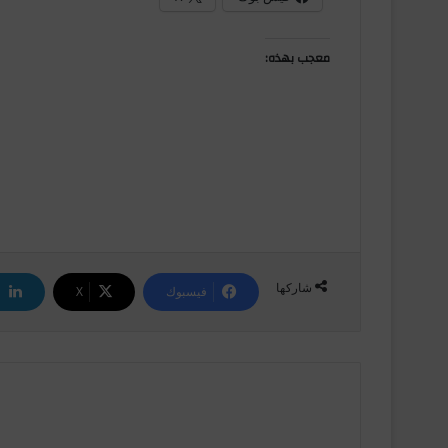
معجب بهذه:
شاركها
فيسبوك
‫X