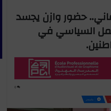
اني.. حضور وازن يجسد
لعمل السياسي في
طنين.
0
ت
ماسنجر