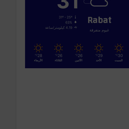
31
Rabat
31º - 25º
63%
4.19 كيلومتر/ساعة
غيوم متفرقة
28
26
26
29
30
℃
℃
℃
℃
℃
السبت
الأحد
الأثنين
الثلاثاء
الأربعاء