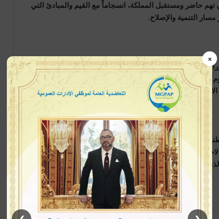
تهم حاضر ومستقبل المملكة، انسجاماً مع القيم والمبادئ التي
مسار التنمية والإصلاح.
×
اً وازناً داخل هياكل الحزب، حيث ظل وفياً لقيم النضال والعمل
قوم على القرب من المواطنين والإنصات لانشغالاتهم والمساهمة
الاجتماعية.
، برز مولاي إبراهيم العثماني كأحد الأطر الحزبية التي تواكب
لاجتماعية التي تعرفها المملكة، وتسعى إلى الإسهام في بلورة
ذي تنخرط فيه بلادنا.