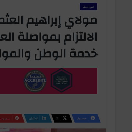
سياسة
مولاي إبراهيم العثم
الالتزام بمواصلة ا
خدمة الوطن والموا
فيسبوك
‫X
لينكدإن
بينتيريس